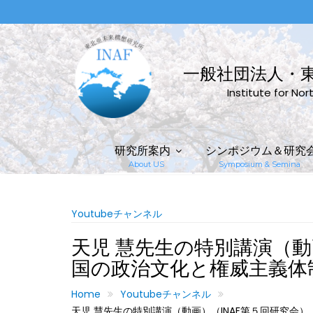
Skip
to
content
一般社団法人・
Institute for No
研究所案内
シンポジウム＆研究
About US
Symposium & Semina
Youtubeチャンネル
天児 慧先生の特別講演（動
国の政治文化と権威主義
Home
Youtubeチャンネル
天児 慧先生の特別講演（動画）（INAF第５回研究