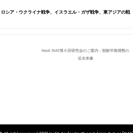
。ロシア・ウクライナ戦争、イスラエル・ガザ戦争、東アジアの戦
Next
Next:
INAF第６回研究会のご案内：朝鮮半島情勢の
post:
近未来像