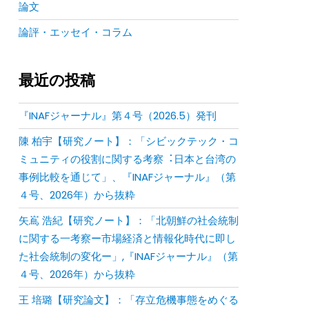
論文
論評・エッセイ・コラム
最近の投稿
『INAFジャーナル』第４号（2026.5）発刊
陳 柏宇【研究ノート】：「シビックテック・コ
ミュニティの役割に関する考察︓⽇本と台湾の
事例⽐較を通じて」、『INAFジャーナル』（第
４号、2026年）から抜粋
矢嶌 浩紀【研究ノート】：「北朝鮮の社会統制
に関する一考察ー市場経済と情報化時代に即し
た社会統制の変化ー」,『INAFジャーナル』（第
４号、2026年）から抜粋
王 培璐【研究論文】：「存⽴危機事態をめぐる