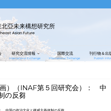
東北亞未来構想研究所
rtheast Asian Future
会
研究交流情報
国際交流
刊行物＆出
International Exchange
International Exchange
Publish Infor
画）（INAF第５回研究会）： 中
体制の反芻
会）： 中国の政治文化と権威主義体制の反芻