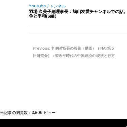
Youtubeチャンネル
羽場 久美子副理事長：鳩山友愛チャンネルでの話
争と平和(3編）
投
稿
Previous
Previous:
李 鋼哲所長の報告（動画）（INAF第５
ナ
post:
回研究会）：習近平時代の中国経済の 現状と行方
ビ
ゲ
ー
シ
ョ
ン
当記事の閲覧数：3,806 ビュー