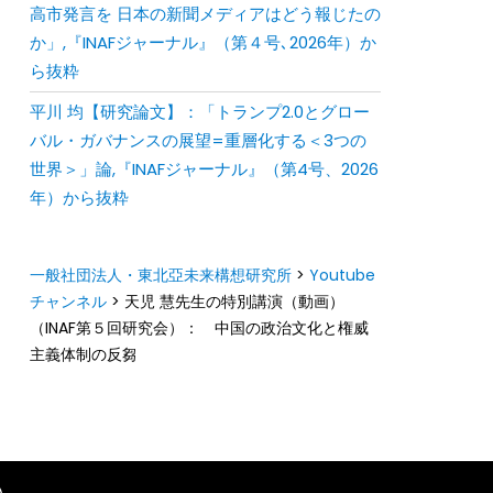
⾼市発⾔を ⽇本の新聞メディアはどう報じたの
か」,『INAFジャーナル』（第４号､2026年）か
ら抜粋
平川 均【研究論文】：「トランプ2.0とグロー
バル・ガバナンスの展望=重層化する＜3つの
世界＞」論,『INAFジャーナル』（第4号、2026
年）から抜粋
一般社団法人・東北亞未来構想研究所
>
Youtube
チャンネル
>
天児 慧先生の特別講演（動画）
（INAF第５回研究会）： 中国の政治文化と権威
主義体制の反芻