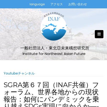
Skip
language
アクセス
お問い合わせ
to
content
一般社団法人・東北亞未来構想研究所
Institute for Northeast Asian Future
Youtubeチャンネル
SGRA第６７回（INAF共催）フ
ォーラム、世界各地からの現状
報告：如何にパンデミックを乗
り越えSDGs実現に向かうか—-