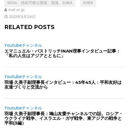
SDGs、持続可能な開発、国連、SGRA
SGRA
inaf.or.jp
2021年9月24日
RELATED POSTS
Youtubeチャンネル
エマニュエル・パストリッチINAN理事インタビュー記事：
「私の人生はアジアとともに」
Youtubeチャンネル
羽場 久美子副理事長インタビュー：45年45人：平和友好は
友達づくりと交流から
Youtubeチャンネル
羽場 久美子副理事長：鳩山友愛チャンネルでの話。ロシア・
ウクライナ戦争、イスラエル・ガザ戦争、東アジアの戦争と
平和(3編）