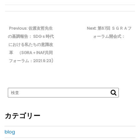
投
稿
Previous
Next
Previous:
佐渡友哲先生
Next:
第67回 ＳＧＲＡフ
ナ
post:
post:
の基調報告： SDGｓ時代
ォーラム開会式：
ビ
における私たちの意識改
ゲ
革 （SGRA＋INAF共同
ー
フォーラム：2021.9.23)
シ
ョ
ン
カテゴリー
blog