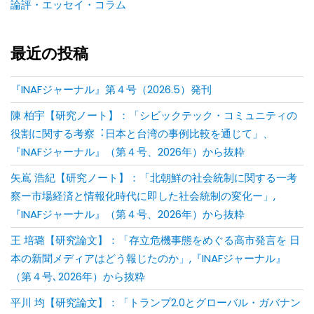
論評・エッセイ・コラム
最近の投稿
『INAFジャーナル』第４号（2026.5）発刊
陳 柏宇【研究ノート】：「シビックテック・コミュニティの
役割に関する考察︓⽇本と台湾の事例⽐較を通じて」、
『INAFジャーナル』（第４号、2026年）から抜粋
矢嶌 浩紀【研究ノート】：「北朝鮮の社会統制に関する一考
察ー市場経済と情報化時代に即した社会統制の変化ー」,
『INAFジャーナル』（第４号、2026年）から抜粋
王 培璐【研究論文】：「存⽴危機事態をめぐる⾼市発⾔を ⽇
本の新聞メディアはどう報じたのか」,『INAFジャーナル』
（第４号､2026年）から抜粋
平川 均【研究論文】：「トランプ2.0とグローバル・ガバナン