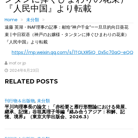
『人民中国』より転載
Home
未分類
遠藤 英湖・INAF理事の記事：献给“神户千金”——旦旦的向日葵花
束 | 中日双语（神戸のお嬢様・タンタンに捧ぐひまわりの花束）
『人民中国』より転載
https://mp.weixin.qq.com/s/1TQLXR5iQ_Dx5c70aQ-eQQ
inaf.or.jp
2024年6月23日
RELATED POSTS
刊行物＆出版物
,
未分類
平川均理事長の論文：「赤松要と雁行形態論における発展、
継承、記憶」谷垣真理子等編『絡み合うアジア：和解、記
憶、境界』（東京大学出版会、2026.3）