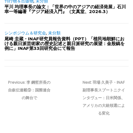
刊行物＆出版物
,
未分類
平川 均理事長の論文：「世界の中のアジアの経済発展」石川
幸一等編著『アジア経済入門』（文真堂、2026.3）
シンポジウム＆研究会
,
未分類
尾崎 圭蔵・INAF研究員報告資料（PPT）「植民地朝鮮にお
ける親日派芸術家の歴史記述と親日派研究の展望：金殷鎬を
例に」INAF第33回研究会にて報告
投
稿
Previous
Next
Previous:
李 鋼哲所長の
Next:
羽場 久美子・INAF
ナ
post:
post:
自叙伝連載⑨：国際連合
副理事長スプートニクイ
ビ
の舞台で
ンタヴュー：日米関係、
ゲ
アメリカの大統領選によ
ー
る変化
シ
ョ
ン