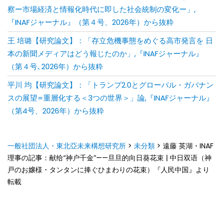
察ー市場経済と情報化時代に即した社会統制の変化ー」,
『INAFジャーナル』（第４号、2026年）から抜粋
王 培璐【研究論文】：「存⽴危機事態をめぐる⾼市発⾔を ⽇
本の新聞メディアはどう報じたのか」,『INAFジャーナル』
（第４号､2026年）から抜粋
平川 均【研究論文】：「トランプ2.0とグローバル・ガバナン
スの展望=重層化する＜3つの世界＞」論,『INAFジャーナル』
（第4号、2026年）から抜粋
一般社団法人・東北亞未来構想研究所
>
未分類
>
遠藤 英湖・INAF
理事の記事：献给“神户千金”——旦旦的向日葵花束 | 中日双语（神
戸のお嬢様・タンタンに捧ぐひまわりの花束）『人民中国』より
転載