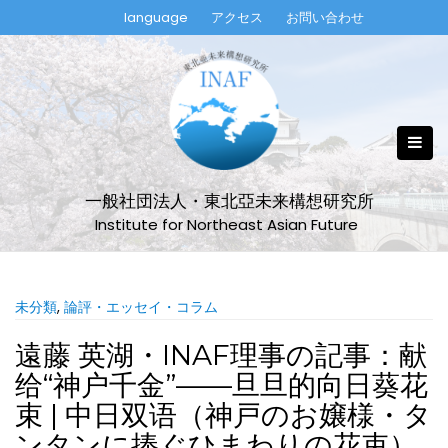
Skip
language
アクセス
お問い合わせ
to
content
一般社団法人・東北亞未来構想研究所
Institute for Northeast Asian Future
未分類
,
論評・エッセイ・コラム
遠藤 英湖・INAF理事の記事：献
给“神户千金”——旦旦的向日葵花
束 | 中日双语（神戸のお嬢様・タ
ンタンに捧ぐひまわりの花束）