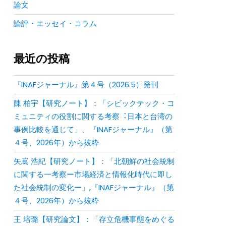
論文
論評・エッセイ・コラム
最近の投稿
『INAFジャーナル』第４号（2026.5）発刊
陳 柏宇【研究ノート】：「シビックテック・コ
ミュニティの役割に関する考察︓⽇本と台湾の
事例⽐較を通じて」、『INAFジャーナル』（第
４号、2026年）から抜粋
矢嶌 浩紀【研究ノート】：「北朝鮮の社会統制
に関する一考察ー市場経済と情報化時代に即し
た社会統制の変化ー」,『INAFジャーナル』（第
４号、2026年）から抜粋
王 培璐【研究論文】：「存⽴危機事態をめぐる