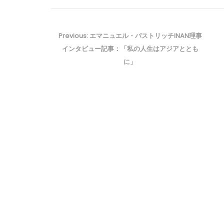
投
稿
Previous
Previous:
エマニュエル・パストリッチINAN理事
ナ
post:
インタビュー記事：「私の人生はアジアととも
ビ
に」
ゲ
ー
シ
ョ
ン