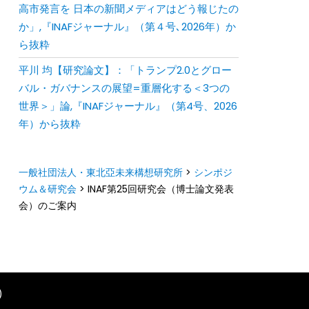
⾼市発⾔を ⽇本の新聞メディアはどう報じたの
か」,『INAFジャーナル』（第４号､2026年）か
ら抜粋
平川 均【研究論文】：「トランプ2.0とグロー
バル・ガバナンスの展望=重層化する＜3つの
世界＞」論,『INAFジャーナル』（第4号、2026
年）から抜粋
一般社団法人・東北亞未来構想研究所
>
シンポジ
ウム＆研究会
>
INAF第25回研究会（博士論文発表
会）のご案内
)