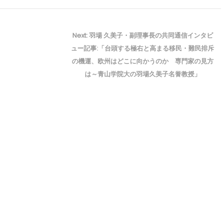
Next
Next:
羽場 久美子・副理事長の共同通信インタビ
post:
ュー記事:「台頭する極右と高まる移民・難民排斥
の機運、欧州はどこに向かうのか 専門家の見方
は～青山学院大の羽場久美子名誉教授」