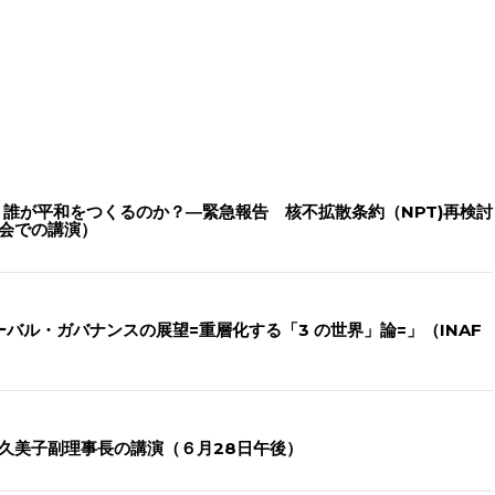
誰が平和をつくるのか？―緊急報告 核不拡散条約（NPT)再検討
究会での講演）
ーバル・ガバナンスの展望=重層化する「3 の世界」論=」（INAF
場久美子副理事長の講演（６月28日午後）