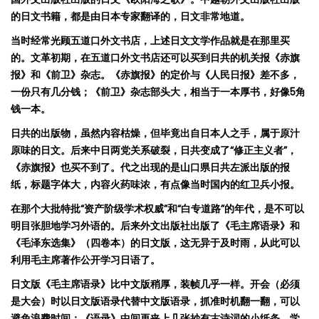
的日文书籍，都是
由日本专家翻译
的，日文非常地道。
当时经常光顾五道口外文书店，上述日文文学作品就是在那里买
的。文革初期，在五道口外文书店
还
可以买
到日共的机关报《赤旗
报》和《前卫
》
杂
志。《赤旗
报》
的定价与《人民日
报
》差不多
，
一份只有几分钱；《前卫
》
杂
志部
头大，相当于一本厚书，好像
5
角
钱一本
。
日共的出版物
，
虽然内容枯燥，但毕竟出自日本人之手，属于原汁
原味的
日文。后来中日两党关系破裂，日共变成了
“
修正主义
者
”
，
《赤旗报
》也买不到了。代之出现的是山口県日共左派出版的
报
纸
，
标题字体大，内容火药
味
浓，有点像当时国内的红卫兵小报
。
在那个大批特批
“
资产阶级学术权威
”
和
“
白专道路
”
的年代，是不可以
明目张胆地学习外语的。后来外文出版社出版了《毛主席语录
》和
《毛泽东选
集》
（四卷本）的日文版，这无异于及时雨，从此可以
利用毛主席著作公开学习日语了。
日文版《毛主席语录
》比中
文版稍厚，装帧
几乎一
样。开会（必须
是大会）时以日文版语录
代替中文版
语录
，抓准时机翻一翻
，可以
避免浪费时间；《语录
》中
间再夹上
几
张
抄有古
诗词
的小
纸
条，学