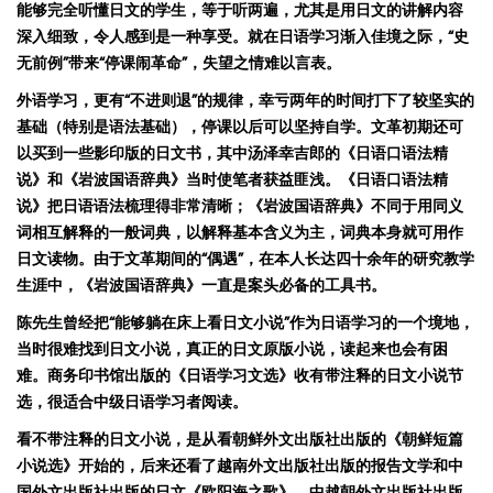
能够完全听懂日文的学生，等于听两遍，尤其是用日文的讲解内容
深入细致，令人感到是一种享受。就在日语学习渐入佳境之际，
“
史
无前例
”
带来
“
停课闹革命
”
，失望之情难以言表。
外语学习，更有
“
不进则退
”
的规律，幸亏两年的时间打下了较坚实的
基础（特别是语法基础），停课以后可以坚持自学。文革初期还可
以买到一些影印版的日文书，
其中
汤泽幸吉郎的《日语口语法精
说》和《岩波国语辞典》当时使笔者获益匪浅。《日语口语法精
说》把日语语法梳理得非常清晰；《岩波国语辞典》不同于用同义
词相互解释的一般词典，以解释基本含义为主，词典本身就可用作
日文读物。由于文革期间的
“
偶遇
”
，在本人长达四十余年的研究教学
生涯中，《岩波国语辞典》一直是案头必备的工具书。
陈
先生曾经把
“
能够
躺在床上看日文小说
”
作为日语学习的一个境地，
当时很难找到
日文小说，真正的日文原版小说，读起来也会有困
难。商务印书馆出版的《日语学习文选》收有带
注
释的
日文小
说节
选，很适合中级日语学习者阅读。
看不带
注
释的
日文小
说，是从看朝鲜
外文出版社出版的
《朝鲜
短篇
小
说选》开始的，后来还看了
越南外文出版社出版的报告文学和中
国外文出版社出版的日文
《欧阳海之歌》。中
越
朝
外文出版社出版