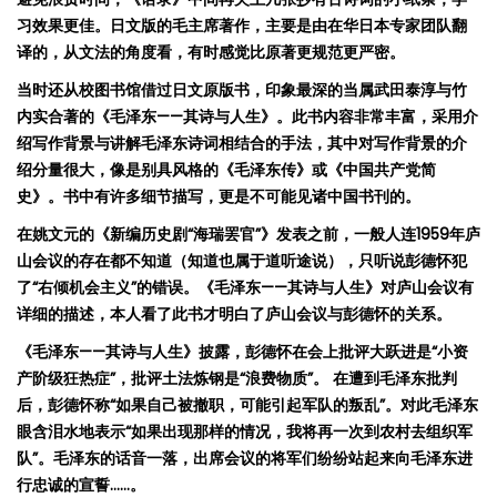
习效果更佳
。日文版的毛主席著作，主要是由在华日本专家团队翻
译的，从文
法的角度看，有
时感觉
比原著更
规
范更
严
密。
当时还从校图书馆借过日文原版书，印象最深的当属武田泰淳与竹
内实合著的《毛泽东
——
其诗与人生》。此书内容非常丰富，采用介
绍写作背景与讲解毛泽东诗词相结合的手法，其中对写作背景的介
绍分量很大，像是别具风格的《毛泽东传》或《中国共产党简
史》。书中有许多细节描写，更是不可能见诸中国书刊的。
在姚文元的《新编历史剧
“
海瑞罢官
”
》发表之前，一般人连
1959
年庐
山会议的存在都不知道（知道也属于道听途说），只听说彭德怀犯
了
“
右倾机会主义
”
的错误。《毛泽东
——
其诗与人生》对庐山会议有
详细的描述，本人看了此书才明白了庐山会议与彭德怀的关系。
《毛泽东
——
其诗与人生》披露，彭德怀在会上批评大跃进是
“
小资
产阶级狂热症
”
，批评土法炼钢是
“
浪费物质
”
。 在遭到毛泽东批判
后，彭德怀称
“
如果自己被撤职，可能引起军队的叛乱
”
。对此毛泽东
眼含泪水地表示
“
如果出现那样的情况，我将再一次到农村去组织军
队
”
。毛泽东的话音一落，出席会议的将军们纷纷站起来向毛泽东进
行忠诚的宣誓
……
。