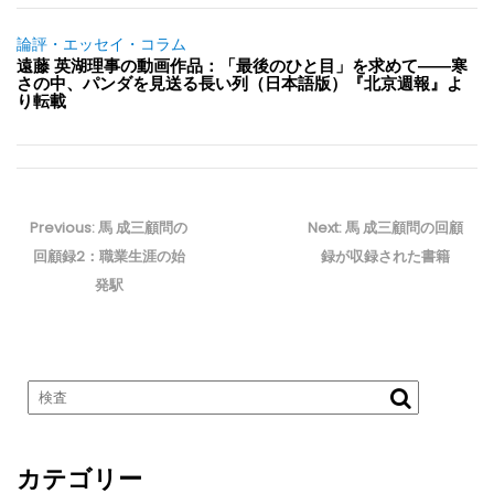
論評・エッセイ・コラム
遠藤 英湖理事の動画作品：「最後のひと目」を求めて――寒
さの中、パンダを見送る長い列（日本語版）『北京週報』よ
り転載
投
稿
Previous
Next
Previous:
馬 成三顧問の
Next:
馬 成三顧問の回顧
ナ
post:
post:
回顧録2：職業生涯の始
録が収録された書籍
ビ
発駅
ゲ
ー
シ
ョ
ン
カテゴリー