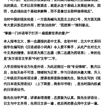
法的
观
点、
艺术
以至宗教
观
念
，就是从
这
个基
础
上
发
展起来的。因
而，也必
须
由
这
个基
础
来解
释
，而不是像
过
去那
样
做得相反
”
。
当时中国的现实却是
：
一方面高喊马克思主义的口号，另方面无限
夸大意识形态的作用，把
“
政治挂帅
”
、
“
思想第一
”
推到极点。
“
掌握一门外语等于打开一扇观察世界的窗
户
”
本人报考北大，第一志愿报的是中文系。念初中时，北大中文系
55
级学生编写的《汉语成语小词典》令人爱不释手，从此产生对北大
中文系的憧憬。东语系为第三志愿（第二志愿为西语系），奔的也
是
“
东方
语言文学系
”
中的
“
文学
”
二字。
入学后得知专业方向是外语，为此还闹过一段
“
专业情绪
”
。 数月以
后，自知天命不可违，情绪转为正常，学习日语的兴趣大增。升入
二年级后开始有语法课，授课老师是陈信德先生。陈先生写的《
现
代日本
语实
用
语
法》（上下两册，商务印书馆），是当时国内权威
的日语语法书。
陈先生治学严谨，讲课条理清楚，态度极为认真。陈先生讲语法，
日文与中文并用，先用日文讲一遍，然后再把要点用中文讲一遍。