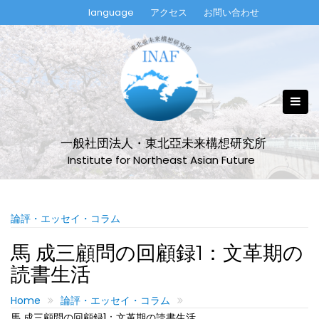
Skip
language
アクセス
お問い合わせ
to
content
一般社団法人・東北亞未来構想研究所
Institute for Northeast Asian Future
論評・エッセイ・コラム
馬 成三顧問の回顧録1：文革期の
読書生活
Home
論評・エッセイ・コラム
馬 成三顧問の回顧録1：文革期の読書生活