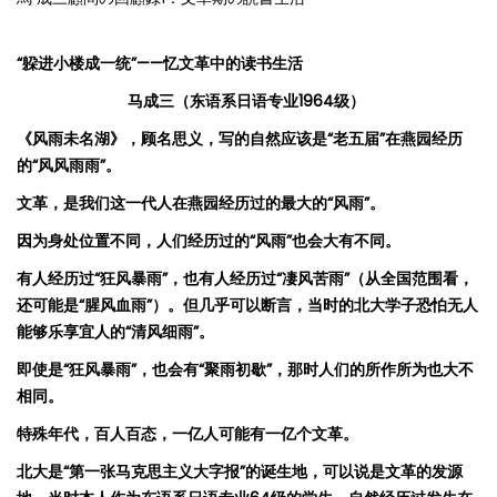
“
躱
进
小楼成
一统
”
——
忆文革中的读书生活
马成三（东语系日语专业
1964
级）
《风雨未名湖》，顾名思义，写的自然应该是
“
老五届
”
在燕园经历
的
“
风风雨雨
”
。
文革，是我们这一代人在燕园经历过的最大的
“
风雨
”
。
因为身处位置不同，人们经历过的
“
风雨
”
也会大有不同
。
有人经历过
“
狂风暴雨
”
，也有人经历过
“
凄风苦雨
”
（从全国范围看，
还可能是
“
腥风血雨
”
）。但几乎可以断言，当时的北大学子恐怕无人
能够乐享宜人的
“
清风细雨
”
。
即使是
“
狂风暴雨
”
，也会有
“
聚雨初歇
”
，那时人们的所作所为也大不
相同。
特殊年代，百人百态，一亿人可能有一亿个文革。
北大是
“
第一张马克思主义大字报
”
的诞生地，可以说是文革的发源