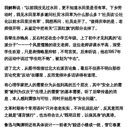
我解释
说
：
“
以前
我没见
过
水田，更不知道水田里是否有草。
下乡劳
动时，
我见水田里草多遂问社
员
‘
水田草
为
什么那么多？
’
社
员说
‘
公社
化以前水田里没有草
’
，我想再问，
社
员走开了
。
”
值得庆幸的是，老
师很开明，从
鉴
定中把有关
“
三面
红
旗
”
的部分去掉了。
吾辈生亦晚矣，反右时还在念小学五年级。上了初中才见到真的
“
右
派分子
”——
一个风度儒雅的语文老师。这位老师讲课水平高，深受
学生欢迎，只是表情略显抑郁，不苟言笑。后来听说，他在
1957
年
的运动中说过
“
学生吃不饱
”
，被划为
“
中右
”
。
进了北大，从图书馆借过北大右派言论集，看后不但弄不明白那些
言论究竟
“
反
动
”
在哪里，反而
觉得许多话讲得有道理。
有心理学家把人的需要分为从低到高的五个层次，其中
“
安全上的需
要
”
被列为仅次于
“
生理上的需要
”
的基本需要。
听了后
辈传递的消
息，本人
感到震惊与可怕，同时开始思考
“
安全问题
”
。
文革时期有个常用语叫
“
只许老老实实，不许乱说乱动
”
，反其意而用
之就是
“
谨言慎行
”
，也当符合
古人
“
既明且哲，以保其身
”
的真谛。
鲁迅与陶渊明还有具体设计
——
前者为
“
躱进小楼成一统，管它春夏