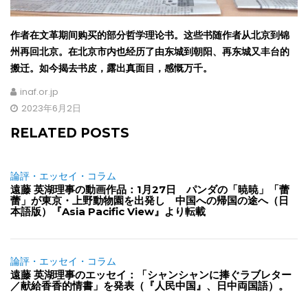
作者在文革期间购买的部分哲学理论书。这些书随作者从北京到锦
州再回北京。在北京市内也经历了由东城到朝阳、再东城又丰台的
搬迁。如今揭去书皮，露出真面目，感慨万千。
inaf.or.jp
2023年6月2日
RELATED POSTS
論評・エッセイ・コラム
遠藤 英湖理事の動画作品：1月27日 パンダの「暁暁」「蕾
蕾」が東京・上野動物園を出発し 中国への帰国の途へ（日
本語版）『Asia Pacific View』より転載
論評・エッセイ・コラム
遠藤 英湖理事のエッセイ：「シャンシャンに捧ぐラブレター
／献給香香的情書」を発表（『人民中国』、日中両国語）。