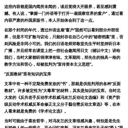
这些内容都是国内闻所未闻的，读后觉得大开眼界，甚至感到震
撼。有人说，
“
掌握一门外语等于打开一扇观察世界的窗户
”
，通过看
内容严肃的外国原版书，本人开始体会到了这一点。
在那个封闭的年代，透过外语这扇
“
窗户
”
固然可以看到部分外部世
界，但是不可扩散与议论，只能封存在自己心中的
“
秘密档案
”
里，否
则风险是非同小可的。我们的日语老师郑敬堂先生平时坚持听日本
广播，并且经常在课堂上把一些社会趣闻用日文（辅以中文）讲给
我们，当时大家都听得津津有味。文革期间，郑先生的独具一格的
教学方法和苦心，却被批判为
“
宣传资本主义思想
”
。
“
反面教材
”
里有
知
识
的宝
库
文革中有一种
不定期
免费发放
的
“
书
”
，那就是
供
批判用的各种
“
反面
教材
”
。许多
被定性
为
“
大毒草
”
的材料，其实
是知
识
的宝
库
。当时北
大发的
《反共老手反动学术权威冯
友
兰
反
动论文选编》和《资产阶
级反动学术权威反革命修正主义分子翦
伯
赞反动文章选》等，在本
人看来就是
免费
的《学术论文选》。
当时可能由于喜欢哲学，对
冯
友
兰
的文章很感兴趣，特别是老先生
反驳他人
的一些观点，至今记忆犹新。
冯
友
兰是肯定
孔子的
“
爱
人
”
思