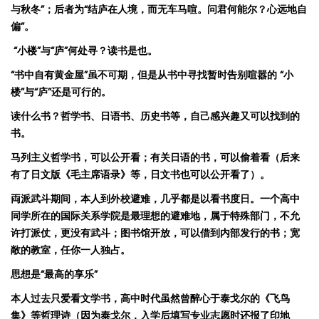
与秋冬
”
；后者为
“
结庐在人境，而无车马喧。问君何能尔？心远地自
偏
”
。
“
小楼
”
与
“
庐
”
何处寻？读书
是也
。
“
书中自有黄金屋
”
虽不可期，但是
从
书中寻找暂时告别喧嚣
的
“
小
楼
”
与
“
庐
”
还是可行的。
读什么书？哲学书、
日
语书
、历史
书
等
，自己感兴趣又可以找到的
书
。
马
列主
义哲学书
，可以公开看；有关
日
语
的
书
，可以偷着看（后来
有了日文版《毛主席语录》等，日文书也可以公开看了）。
両派武斗期
间
，本人到外校避
难，几乎都是以看书度日
。一个高中
同学所在的
国
际
关系学院是最理想的避难地，属于特殊部
门
，不允
许打
派仗
，更没有武斗
；
图书馆
开放，可以借到内部发行的书；宽
敞的教室，任你一人独占。
思想是
“
最高的享乐
”
本人过去只爱看文学书，高中时代虽然曾醉心于
泰戈尔的《飞鸟
集》等
哲理诗
（因为泰戈尔，入学后填写专业志愿时还报了印地