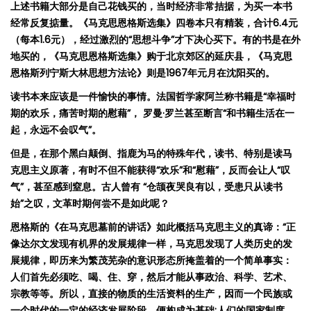
上述书籍大部分是自己花钱买的，当时经济非常拮据
，为买一本书
经常反复掂量。
《马克思恩格斯
选
集》四卷本只有精装，合计
6.4
元
（
每本
1.6
元
）
，
经过
激烈的
“
思想斗争
”
才下决心买下。有的书是在外
地买的，《马克思恩格斯
选
集》购于北京郊区的延庆县，《马克思
恩格斯列宁斯大林思想方法论》则是
1967
年元月在沈阳买的。
读书本来应该是一件愉快的事情。法国哲学家阿兰称书籍是
“
幸福时
期的欢乐，痛苦时期的慰藉
”
，
罗
曼
·
罗兰甚至断言
“
和书籍生活在一
起，永远不会叹气
”
。
但是，在那个黑白颠倒、指鹿为马的特殊年代，读书、特别是读马
克思主义原著，有时不但不能获得
“
欢乐
”
和
“
慰藉
”
，反而会让人
“
叹
气
”
，甚至感到窒息。古人曾有
“
仓颉夜哭良有以，受患只从读书
始
”
之叹，
文革时期何尝不是如此呢？
恩格斯的《在马克思墓前的讲话》如此概括马克思主义的真谛
：
“
正
像达尔文发现有机界的发展规律一样，马克思发现了人类历史的发
展规律，即历来为繁茂芜杂的意识形态所掩盖着的一个简单事实：
人们首先必须吃、喝、住、穿，然后才能从事政治、科学、艺术、
宗
教等等。所以，直接的物
质
的生活
资
料的生
产
，因而一个民族或
一个
时
代的一定的
经济发
展
阶
段，便构成
为
基
础
;
人
们
的国家制度、