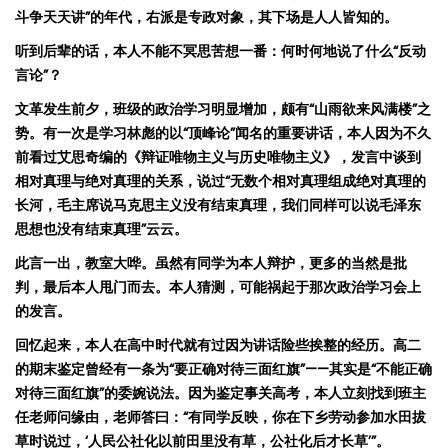
斗争天天讲
”
的年代，右派是专政对象，其下场是人人皆知的。
听到后
辈的话，本人不能不冥思苦想一番
：何时何地说了什么
“
反
动
言论
”
？
文革发生前夕，班级的
政治学习明显增加，
颇有
“
山雨欲来
风满
楼
”
之
势。有一次是
学习林彪的以
“
顶峰论
”
闻名的
重要讲话，本人因为不久
前看过
艾思奇编的《辩证唯物主义与历史唯物主义》，发言中谈到
相对真理与绝对真理的关系，说过
“
无数个相对真理组成绝对真理的
长河，毛主席说马克思主义没有结束真理，我们同样可以说毛泽东
思想也没有结束真理
”
云云。
此言一出，
教室
大哗。虽然有同学为本人辩护，更多的当然是批
判，最后本人甩门而去
。本人猜测，可能祸起于那次政治学习会上
的发言。
回忆起来，本人在
高中时代就有过因为讲话险些挨整的经历。高二
的期末鉴定曾经有一条为
“
要正确对待三面红旗
”——
其实是
“
不能正确
对待三面红旗
”
的委婉说法。因为鉴定事关高考，本人立刻找到班主
任老师问缘由，老师答曰：
“
有同学反映，你在下乡劳动参加水田拔
草时说过，
‘
人民公社化以前田里没有草，公社化后才长草
’”
。