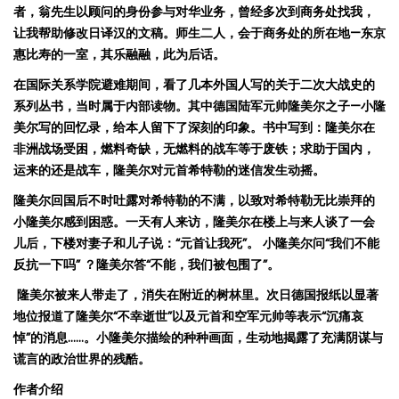
者，翁先生以顾问的身份参与对华业务，曾经多次到
商
务处找我，
让我帮助
修改日译汉的文稿。师生二人，会于商
务处的所在地
—
东京
惠比寿的一室，
其乐融融，此为后话。
在国际
关系学院避
难
期
间，看了几本
外国人写的关于二次大
战史
的
系列丛书，当时属于内部
读
物。
其中德国陆军
元
帅
隆美尔之子
—
小隆
美尔写的回忆录
，给本人留下了深刻的印象
。书中写到
：
隆美尔在
非洲
战场受困，燃料奇缺，无燃料的战车等于废铁；求助于国内，
运来的还是战车，
隆美尔
对
元首希特勒的迷信
发
生
动摇。
隆美尔
回国后不时
吐露
对
希特勒的不
满，以致对
希特勒无比崇拜的
小隆美
尔
感到困惑
。一天有人来访
，隆美尔在楼上与来人
谈
了一会
儿后，
下楼对
妻子和儿子
说：
“
元首让
我死
”
。
小隆美尔问
“
我们不能
反抗一下吗
”
？隆美尔答
“
不能，我们
被包
围
了
”
。
隆美尔
被来人带
走了，消失在附近的
树
林里
。次日德国报纸以显著
地位报道了
隆美尔
“
不幸逝世
”
以及
元首和空
军
元
帅
等表示
“
沉痛
哀
悼
”
的消息
……
。
小隆美尔描绘的种种画面，生动地揭露了
充满阴谋
与
谎
言的
政治世界的残酷
。
作者介绍