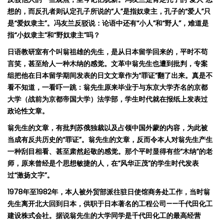
想的，而
反孔者则
认定
孔子所
说
的
“
人
”
是指奴隶主，孔子的
“
爱
人
”
只
是
“
爱
奴隶主
”
。
冯
友
兰
反
驳说
：
论语
中还有
“
小人
”
和
“
野人
”
，难
道是
指
“
小奴隶主
”
和
“
野奴隶主
”
吗
？
日语教研室有个叫翁祖雄的先生，是从日本留学回来的，平时不苟
言笑
，甚至
给
人一种木
纳
的感
觉。文革中翁先生也遭到批判，专案
组把他在日本留学期间发表的日文文章作为
“
罪证
”
翻了出来。真是不
看不知道，一看吓一跳：翁先生原来毕业
于与
东
京大学
齐
名的京都
大学（战前为京都帝国大学）法学部
，学生时
代就在报纸上
发
表过
政论性文章。
翁先生的文章，有
批判
苏
俄独裁以及
占领中国
外蒙的内容，为此被
当成有反共
历史的
“
罪证
”
。
翁先生的文章，
反而令本人对
翁先生
产生
一种刮目相看、甚至
肃
然起敬的感觉。那个平时显得有些
“
木纳
”
的老
师，
原来曾经是个思想敏捷的人，在
“
风华正茂
”
的学生时代
发表
过
“
激扬文字
”
。
1978
年至
1982
年，本人被外贸部派往驻日使馆
商
务处
工作
，当时翁
先生离开北大回到日本，供职于日本著名的工程公司
——
千代田化工
建设株式会社。据说翁先生的大学同学是千代田化工的最高经营