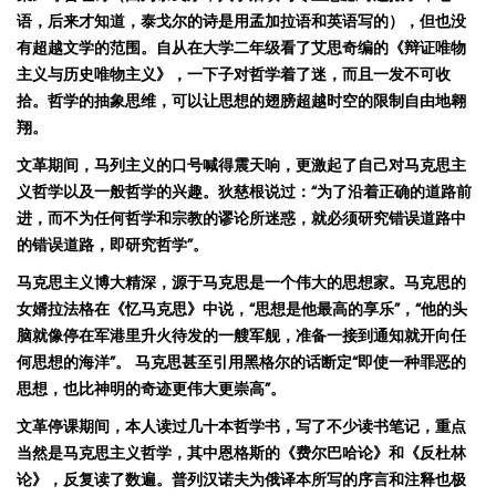
语，后来才知道，泰戈尔的诗是用孟加拉语和英语写的）
，但也没
有超越文学的范围。
自从在
大学二年级看了
艾思奇
编的
《辩证唯物
主义与历史唯物主义》
，一下子对
哲学着了迷，而且
一发不可收
拾。哲学的
抽象思维，可以让思想的翅膀超越时空的限制自由地翱
翔。
文革期间，马列主义的口号喊得震天响，更激起了自己对马克思主
义哲学以及一般哲学的兴趣。
狄慈根说过
：
“
为了沿着正确的道路前
进，而不为任何哲学和宗教的谬论所迷惑，就必须研究错误道路中
的错误道路，即研究哲学
”
。
马克思主义博大精深，源于马克思是一个伟大的思想家
。马克思的
女婿
拉法格在
《忆马克思》中说，
“
思想是他最高的享乐
”
，
“
他的
头
脑
就像停在
军
港里升火待
发
的一艘
军舰，
准
备一
接到通知就开向任
何思想的海洋
”
。 马克思
甚至
引用
黑格尔的话断定
“
即使一种罪恶的
思想，也比神明的奇迹更伟大更崇高
”
。
文革停课期间，本人读过几十本哲学书，写了不少读书笔记，重点
当然是马克思主义哲学，其中恩格斯的《
费尔
巴哈
论
》和《反杜林
论
》，反复读
了数遍。普列
汉诺
夫为俄译本所写的序言和注释也极