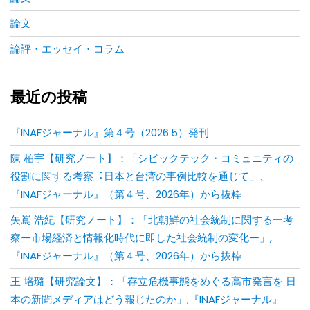
論文
論評・エッセイ・コラム
最近の投稿
『INAFジャーナル』第４号（2026.5）発刊
陳 柏宇【研究ノート】：「シビックテック・コミュニティの
役割に関する考察︓⽇本と台湾の事例⽐較を通じて」、
『INAFジャーナル』（第４号、2026年）から抜粋
矢嶌 浩紀【研究ノート】：「北朝鮮の社会統制に関する一考
察ー市場経済と情報化時代に即した社会統制の変化ー」,
『INAFジャーナル』（第４号、2026年）から抜粋
王 培璐【研究論文】：「存⽴危機事態をめぐる⾼市発⾔を ⽇
本の新聞メディアはどう報じたのか」,『INAFジャーナル』