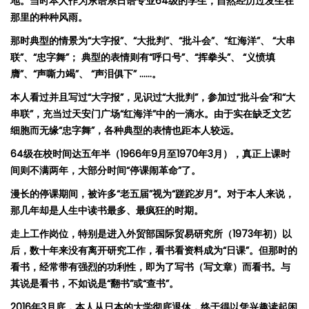
地。当时本人作为东语系日语专业
64
级的学生，自然经历过发生在
那里的种种风雨。
那时典型的情景为
“
大字报
”
、
“
大批判
”
、
“
批斗会
”
、
“
红海洋
”
、
“
大串
联
”
、
“
忠字舞
”
； 典型的表情则有
“
呼口号
”
、
“
挥拳头
”
、
“
义愤填
膺
”
、
“
声嘶力竭
”
、
“
声泪俱下
”
……
。
本人看过并且写过
“
大字报
”
，见识过
“
大批判
”
，参加过
“
批斗会
”
和
“
大
串
联
”
，充当过天安门广场
“
红海洋
”
中的一滴水。由于实在缺乏文艺
细胞而无缘
“
忠字舞
”
，各种典型的表情也距本人较远。
64
级在校时间达五年半（
1966
年
9
月至
1970
年
3
月），真正上课时
间则不满两年，大部分时间
“
停课闹革命
”
了。
漫长的停课期间，被许多
“
老五届
”
视为
“
蹉跎岁月
”
。对于本人来说，
那几年却是人生中读书最多、最疯狂的时期。
走上工作岗位，特别是进入外贸部国际贸易研究所（
1973
年初）以
后，数十年来没有离开研究工作，看书看资料成为
“
日课
”
。但那时的
看书，经常带有强烈的功利性，即为了写书（写文章）而看书。与
其说是看书，不如说是
“
翻书
”
或
“
查书
”
。
2016
年
3
月底，本人从日本的大学彻底退休，终于得以凭兴趣读起闲