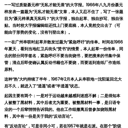
——
写
过质
疑
聂
元梓
“
无私才能无畏
”
的大字报。
1966
年八九月份
聂
元
梓发表一篇题为
“
无私才能无畏
”
文章，本人又忍不住了，写了一张
题
目为
“
聂
元梓果真无私
吗
？
”
的大字报
，
独自起草
、
独自抄写
、
独自张
贴。当
时校
大字
报编辑组还
找上
门
要底稿，本人竟然交出去了
（可
能由于形势的变化，没有刊登出来）
。
——
在广州串
联时
起草并散发
过题为
“
紧
急呼吁
”
的
传单。时间在
1966
年夏天，看到当地
红卫兵街头
“
焚书
”
的情景
，
本人
起草一份
传单，
同
去的部分同学签名，紧急呼吁不要当街
烧书
，要把搜来的
书
集中保
管
；
清点后即使确
认属
反
动书
籍也不要
烧
，而要送到造
纸
厂作造
纸
原料。
这种
“
热
”
大约持续了半年，
1967
年
2
月本人从
串
联地
—
沈阳
返回北大
后不久，就进入了
“
逍遥
”
或者
“
半逍遥
”
状态。
起因主要有两个
：
一是
对
于运
动越来越
感到迷惑不解
；
二是得知本
人被整了黑材料，其中后者尤为重要。被整黑材料一事，是日语专
业的一个后
辈
悄悄
告诉我的。
他
在
工作
组
撤离
后曾参加烧毁
黑材
料，其中有一份是关于我的
“
反
动言论
”
。
有
“
反
动言论
”
，可是非同小可，若在
1957
年就是
右派。在那个
“
阶级