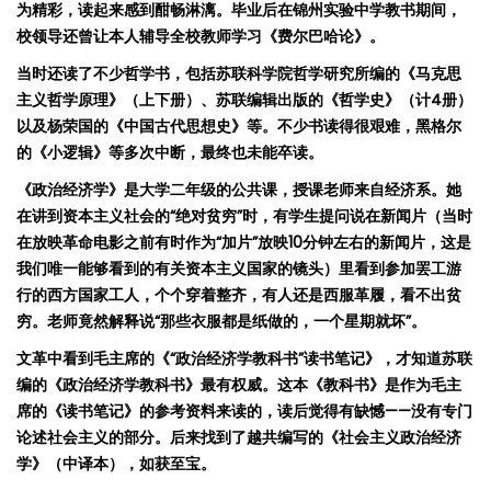
为精彩，读起来感到酣畅淋漓。毕业后在锦州实验中学教书期间，
校领导还曾让本人辅导全校教师学习《
费尔
巴哈
论
》。
当时还读了不少哲学书，包括苏联科学院哲学研究所编的《马克思
主义哲学原理》（上下册）、苏联编辑出版的《哲学史》（计
4
册）
以及杨荣国的《中国古代思想史》等。
不少书读得很艰难，黑格尔
的《小逻辑》等多次中断，最终也未能卒读。
《政治经济学》是大学二年级的公共课，授课老师来自经济系。她
在讲到资本主义社会的“绝对贫穷”时，有学生提问说在新闻片（当时
在放映革命电影之前有时作为“加片”放映
10
分钟左右的新闻片，这是
我们唯一能够看到的有关资本主义国家的镜头）里看到参加罢工游
行的西方国家工人，个个穿着整齐，有人还是西服革履，看不出贫
穷。老师竟然解释说“那些衣服都是纸做的，一个星期就坏”。
文革中看到毛主席的《
“
政治经济学教科书
”
读书笔记》，才知道苏联
编的《政治经济学教科书》最有权威。这本《教科书》是作为毛主
席的《读书笔记》的参考资料来读的，读后觉得有缺憾
——
没有专门
论述社会主义的部分。后来找到了越共编写的《社会主义政治经济
学》（中译本），如获至宝。