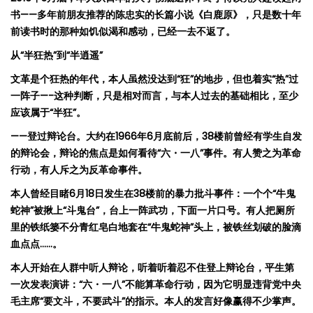
书
——
多年前朋友推荐的陈忠实的长篇小说《白鹿原》，只是数十年
前读书时的那种如饥似渴和感动，已经一去不返了。
从
“
半狂
热
”
到
“
半逍遥
”
文革是个狂
热
的年代，本人虽然没达到
“
狂
”
的地步，但也着
实
“
热
”
过
一
阵
子
—-
这种判断，只是相对而言，与本人过去的基础相比，至少
应该属于
“
半狂
”
。
——
登过
辩论台
。大约在1966年6月底前后，38楼前曾经有学生自发
的辩论会，辩论的焦点是如何看待
“
六
・
一八
”
事件。
有人
赞
之
为
革命
行
动
，有人斥之
为
反革命事件。
本人曾经目睹
6
月
18
日
发
生在
38
楼前的暴力批斗事件
：
一个个
“
牛鬼
蛇神
”
被
揪上
“
斗鬼台
”
，台上一阵武功，下面一片口号。有人把厕所
里的铁纸篓不分青红皂白地套在
“
牛鬼蛇神
”
头上
，被铁丝划破的脸滴
血点点
……
。
本人开始在人群中听人辩论，听着听着忍不住登上
辩论台
，平生第
一次发表演讲：
“
六
・
一八
”
不能算革命行
动，
因
为它
明
显违
背党中央
毛主席“要文斗，不要武斗”的指示。
本人的
发
言好像
赢
得不少掌声。