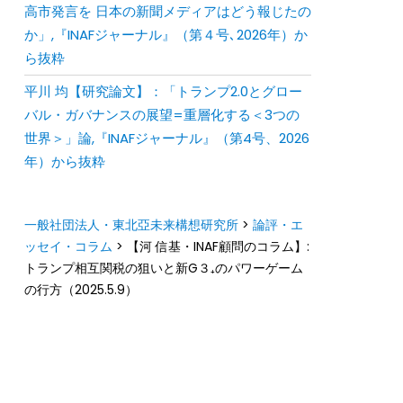
⾼市発⾔を ⽇本の新聞メディアはどう報じたの
か」,『INAFジャーナル』（第４号､2026年）か
ら抜粋
平川 均【研究論文】：「トランプ2.0とグロー
バル・ガバナンスの展望=重層化する＜3つの
世界＞」論,『INAFジャーナル』（第4号、2026
年）から抜粋
一般社団法人・東北亞未来構想研究所
>
論評・エ
ッセイ・コラム
>
【河 信基・INAF顧問のコラム】:
トランプ相互関税の狙いと新G３₊のパワーゲーム
の行方（2025.5.9）