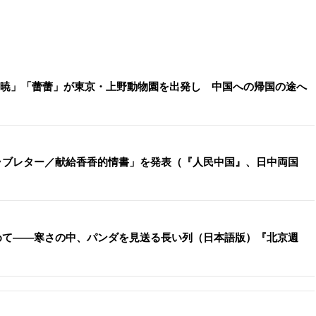
「暁暁」「蕾蕾」が東京・上野動物園を出発し 中国への帰国の途へ
ラブレター／献給香香的情書」を発表（『人民中国』、日中両国
めて――寒さの中、パンダを見送る長い列（日本語版）『北京週