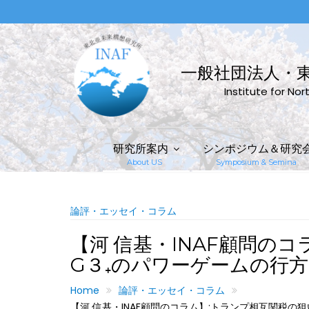
Skip
to
content
一般社団法人・
Institute for No
研究所案内
シンポジウム＆研究
About US
Symposium & Semina
論評・エッセイ・コラム
【河 信基・INAF顧問の
G３₊のパワーゲームの行方（2
Home
論評・エッセイ・コラム
【河 信基・INAF顧問のコラム】:トランプ相互関税の狙い