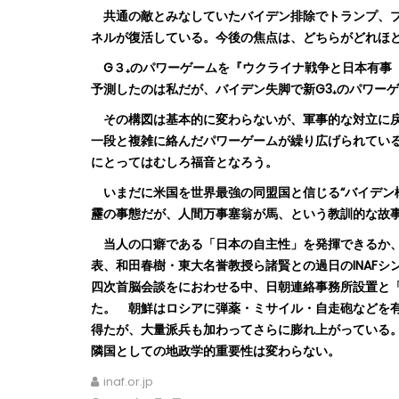
共通の敵とみなしていたバイデン排除でトランプ、プ
ネルが復活している。今後の焦点は、どちらがどれほ
G３₊のパワーゲームを『ウクライナ戦争と日本有事 
予測したのは私だが、バイデン失脚で新G3₊のパワー
その構図は基本的に変わらないが、軍事的な対立に戻
一段と複雑に絡んだパワーゲームが繰り広げられてい
にとってはむしろ福音となろう。
いまだに米国を世界最強の同盟国と信じる“バイデン
靂の事態だが、人間万事塞翁が馬、という教訓的な故
当人の口癖である「日本の自主性」を発揮できるか、
表、和田春樹・東大名誉教授ら諸賢との過日のINAF
四次首脳会談をにおわせる中、日朝連絡事務所設置と
た。
朝鮮はロシアに弾薬・ミサイル・自走砲などを有
得たが、大量派兵も加わってさらに膨れ上がっている
隣国としての地政学的重要性は変わらない。
inaf.or.jp