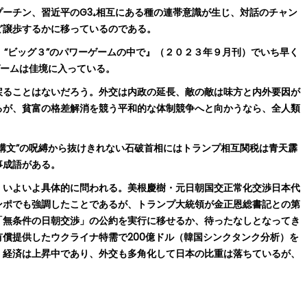
ーチン、習近平のG3₊相互にある種の連帯意識が生じ、対話のチャン
ど譲歩するかに移っているのである。
“ビッグ３”のパワーゲームの中で』（２０２３年９月刊）でいち早く
ゲームは佳境に入っている。
ることはないだろう。外交は内政の延長、敵の敵は味方と内外要因が
るが、貧富の格差解消を競う平和的な体制競争へと向かうなら、全人類
構文”の呪縛から抜けきれない石破首相にはトランプ相互関税は青天霹
事成語がある。
いよいよ具体的に問われる。美根慶樹・元日朝国交正常化交渉日本代
シンポでも強調したことであるが、トランプ大統領が金正恩総書記との第
「無条件の日朝交渉」の公約を実行に移せるか、待ったなしとなってき
償提供したウクライナ特需で200億ドル（韓国シンクタンク分析）を
。経済は上昇中であり、外交も多角化して日本の比重は落ちているが、