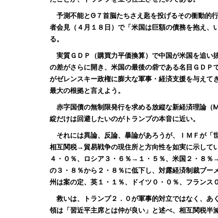
予測不能とG７首脳たちさえ匙を投げるその衝動的行
者会見（４月１８日）で「米国は巨額の債務を抱え、
る。
実質ＧＤＰ（購買力平価換算）で中国が米国を追い抜
の差がさらに開き、米国の最後の砦である名目ＧＤＰ
がゼレンスキー政権に膨大な軍事・経済支援を与えて
最大の根拠と言えよう。
赤字国債の無制限発行を求める放縦な新経済理論（M
綻だけは回避したいのがトランプの本音に近い。
それには異論、反論、暴論があろうが、ＩＭＦが「世
相互関税→貿易戦争の現住所と方向性を如実に示して
４・０％、ロシア３・６％→１・５％、米国２・８％
の３・８％から２・８％に低下し、対露経済制裁ブー
州は案の定、英１・１％、ドイツ０・０％、フランス０
救いは、トランプ２．０が軍事的対立ではなく、あく
領は「習近平主席とは仲が良い」と述べ、相互関税半