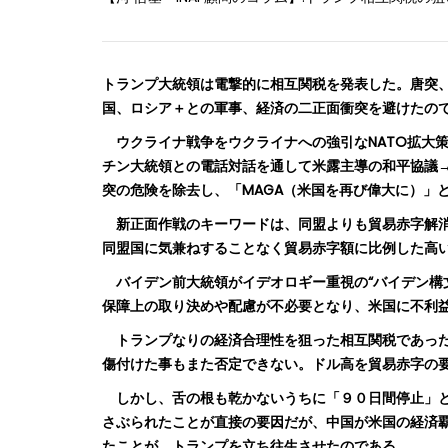
トランプ大統領は電撃的に相互関税を発表した。唐突
国、ロシア＋との軍事、経済の二正面衝突を避けたの
ウクライナ戦争をウクライナへの強引なNATO拡大
チン大統領との電話対話を通して米露主導の和平協議
突の危険を除去し、「MAGA（米国を再び偉大に）」
新正面作戦のキーワードは、同盟よりも貿易赤字解消
同盟国に気兼ねすることなく貿易赤字額に比例した高
バイデン前大統領がイデオロギー重視の“バイデン構
保障上の取り決めや配慮が不必要となり、米国に不利
トランプなりの経済合理性を狙った相互関税であった
傷付けた事もまた否定できない。ドル高を貿易赤字の
しかし、舌の根も乾かないうちに「９０日間停止」と
さぶられたことが直接の要因だが、中国が米国の経済
たことが、トランプを立ち往生させたのである。