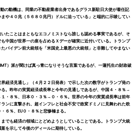
動の動機は、同業の不動産業者出身であるグラス新駐日大使が着任記
いまや４０兆（５６８０兆円）ドルに迫っている」と端的に示唆してい
いたことはまともなエコノミストなら誰しも認める事実であるが、そ
でも中国が世界一の座を占めるＸデーが確実に近付いている。トランプ
きたバイデン前大統領を「米国史上最悪の大統領」と非難してやまない
MT）派が聞けば真っ青になりそうな言葉であるが、一蓮托生の財政破
界経済見通し」（４月２２日発表）で示した次の数字がトランプ発の
いる。昨年の実質経済成長率と今年の見通しであるが、中国４・８％→
→１・８％、日本０・３％→０・６％。世界の今年の実質成長率は前年
メランに直撃され、超インフレと社会不安で政変ドミノに見舞われた欧
・６％、EU０・８％と悲惨極まる。
までも経済の領域にとどめようとしていることである。トランプ大統
減案を示して今後のディールに期待している。