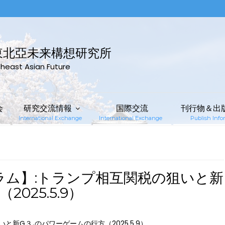
東北亞未来構想研究所
rtheast Asian Future
会
研究交流情報
国際交流
刊行物＆出
International Exchange
International Exchange
Publish Infor
コラム】:トランプ相互関税の狙いと新
025.5.9）
と新G３₊のパワーゲームの行方（2025.5.9）