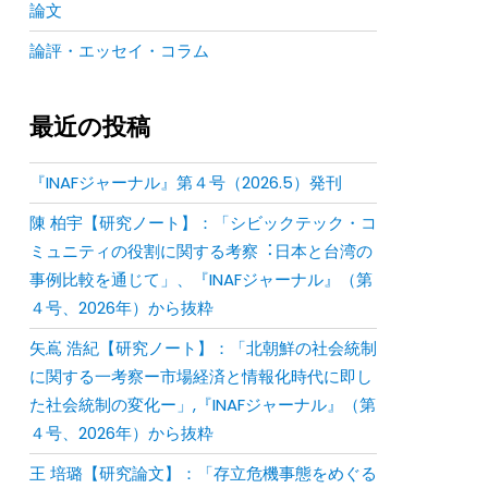
論文
論評・エッセイ・コラム
最近の投稿
『INAFジャーナル』第４号（2026.5）発刊
陳 柏宇【研究ノート】：「シビックテック・コ
ミュニティの役割に関する考察︓⽇本と台湾の
事例⽐較を通じて」、『INAFジャーナル』（第
４号、2026年）から抜粋
矢嶌 浩紀【研究ノート】：「北朝鮮の社会統制
に関する一考察ー市場経済と情報化時代に即し
た社会統制の変化ー」,『INAFジャーナル』（第
４号、2026年）から抜粋
王 培璐【研究論文】：「存⽴危機事態をめぐる