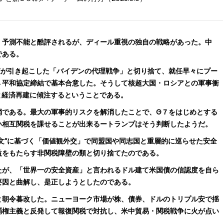
、予測不能と酷評されるが、ディール重視の独自の戦略があった。中
である。
策が引き起こした「バイデンの代理戦争」と切り捨て、就任早々にプー
→平和協定締結で基本合意した。そうして核超大国・ロシアとの軍事衝
と経済再建に傾注するということである。
である。最大の軍事的リスクを解消したことで、G７をはじめとする
い相互関税を課せることが出来るートランプはそう判断したようだ。
文”に基づく「価値観外交」で同盟国や同志国と重層的に巡らせた安全
益をもたらす非関税障壁の類と切り捨てたのである。
が、「世界一の安全資産」と言われるドル建て米国債の信認度を自ら
要因と曲解し、是正しようとしたのである。
朝令暮改した。ニューヨーク市場が株、債券、ドルのトリプル安で揺
覇権主義と反発して報復関税で対抗し、米中貿易・関税戦争に火が点い