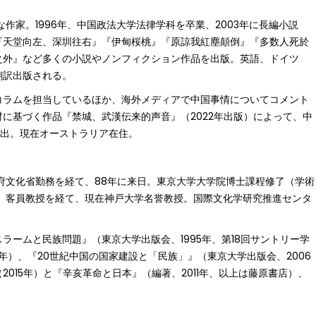
な作家。1996年、中国政法大学法律学科を卒業、2003年に長編小説
『天堂向左、深圳往右』『伊甸桜桃』『原諒我紅塵顛倒』『多数人死於
之外』など多くの小説やノンフィクション作品を出版。英語、ドイツ
翻訳出版される。
コラムを担当しているほか、海外メディアで中国事情についてコメント
に基づく作品『禁城、武漢伝来的声音』（2022年出版）によって、中
脱出。現在オーストラリア在住。
国政府文化省勤務を経て、88年に来日。東京大学大学院博士課程修了（学術
、客員教授を経て、現在神戸大学名誉教授。国際文化学研究推進センタ
ームと民族問題』（東京大学出版会、1995年、第18回サントリー学
年）、『20世紀中国の国家建設と「民族」』（東京大学出版会、2006
015年）と『辛亥革命と日本』（編著、2011年、以上は藤原書店）、