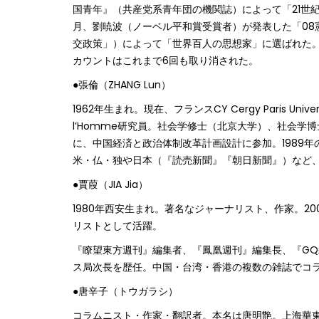
国青年』（共産党系青年団の機関誌）によって「21世紀
月、劉暁波（ノーベル平和賞受賞者）が発表した「08憲章」に
交政策」）によって「世界百人の思想家」に選ばれた。
カウントはこれまで6回も取り消された。
●張倫（ZHANG Lun）
1962年生まれ。現在、フランスCY Cergy Paris Univer
l’Homme研究員。社会学修士（北京大学）、社会学
に、中国経済と政治体制改革計画設計に参加。1989
米・仏・独や日本（『読売新聞』『朝日新聞』）など
●賈葭（JIA Jia）
1980年西安生まれ。著名なジャーナリスト、作家。2
リストとして活躍。
『瞭望東方週刊』編集者、『鳳凰週刊』編集長、『G
ス局次長を歴任。中国・台湾・香港の複数の雑誌でコ
●唐辛子（トウガラシ）
コラムニスト・作家・翻訳者。本名は唐明艶。上海華東