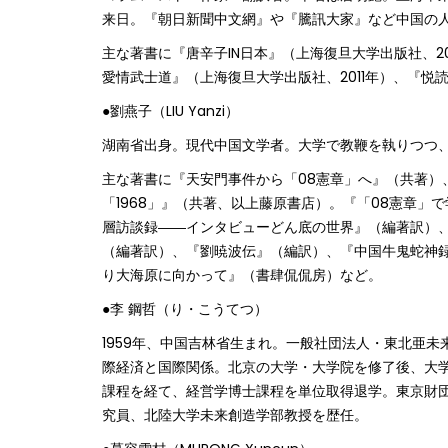
来日。『朝日新聞中文網』や『騰訊大家』など中国の
主な著書に『唐辛子I‌N日本』（上海復旦大学出版社、2
愛情武士道』（上海復旦大学出版社、2011年）、『悦
●劉燕子（LIU Yanzi）
湖南省出身。現代中国文学者。大学で教鞭を執りつつ
主な著書に『天安門事件から「08憲章」へ』（共著）
「1968」』（共著、以上藤原書店）。『「08憲章
層訪談録――インタビューどん底の世界』（編著訳）
（編著訳）、『劉暁波伝』（編訳）、『中国牛鬼蛇神
り大海原に向かって』（書肆侃侃房）など。
●李 鋼哲（り・こうてつ）
1959年、中国吉林省生まれ。一般社団法人・東北亜
際経済と国際関係。北京の大学・大学院を修了後、大学
課程を経て、経営学博士課程を単位取得退学。東京財団
究員、北陸大学未来創造学部教授を歴任。