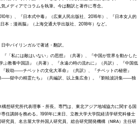
人気メディアでコラムを執筆。今は翻訳と著作に専念。
010年）、『日本式中毒』（広東人民出版社、2016年）、『日本女人的
読日本：漫画脳』（上海交通大学出版社、2018年）など。
、日中バイリンガルで著述・翻訳。
、『「私には敵はいない」の思想』（共著）、『中国が世界を動かした
」で学ぶ教養中国語』（共著）、『永遠の時の流れに』（共訳）、『中国低
、『殺劫――チベットの文化大革命』（共訳）、『チベットの秘密』
録――獄中の精霊たち』（共編訳、以上集広舎）。『劉暁波詩集――独
未来構想研究所代表理事・所長。専門は、東北アジア地域協力に関する国
専任講師を務める。1991年に来日、立教大学大学院経済学研究科修士
研究員、名古屋大学外国人研究員、総合研究開発機構（NIRA）主任研