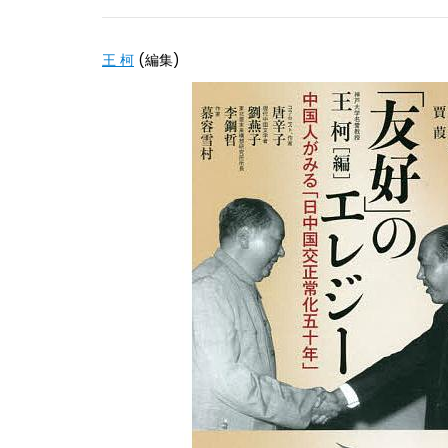
王 柯
(編集)