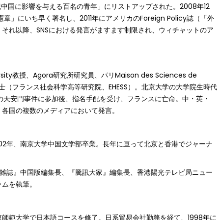
中国に影響を与える百名の青年」にリストアップされた。2008年12
いち早く署名し、2011年にアメリカのForeign Policy誌（「外
それ以降、SNSにおける発言がますます制限され、ウィチャットのア
sity教授、Agora研究所研究員、パリMaison des Sciences de
博士（フランス社会科学高等研究院、EHESS）。北京大学の大学院生時代
年の天安門事件に参加後、指名手配を受け、フランスに亡命。中・英・
、各国の複数のメディアにおいて発言。
002年、南京大学中国文学部卒業。長年に亘って北京と香港でジャーナ
Q雑誌』中国版編集長、『騰訊大家』編集長、香港陽光テレビ局ニュー
ラムを執筆。
師範大学で日本語コースを修了。日系貿易会社勤務を経て、1998年に