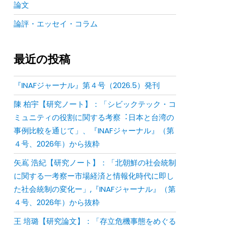
論文
論評・エッセイ・コラム
最近の投稿
『INAFジャーナル』第４号（2026.5）発刊
陳 柏宇【研究ノート】：「シビックテック・コ
ミュニティの役割に関する考察︓⽇本と台湾の
事例⽐較を通じて」、『INAFジャーナル』（第
４号、2026年）から抜粋
矢嶌 浩紀【研究ノート】：「北朝鮮の社会統制
に関する一考察ー市場経済と情報化時代に即し
た社会統制の変化ー」,『INAFジャーナル』（第
４号、2026年）から抜粋
王 培璐【研究論文】：「存⽴危機事態をめぐる