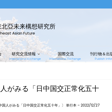
東北亞未来構想研究所
rtheast Asian Future
会
研究交流情報
国際交流
刊行物＆出
International Exchange
International Exchange
Publish Infor
国人がみる「日中国交正常化五十
7
国人がみる「日中国交正常化五十年」〕 単行本 – 2022/12/27