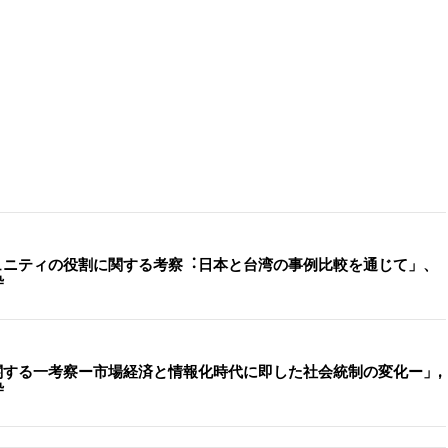
ュニティの役割に関する考察︓⽇本と台湾の事例⽐較を通じて」、
粋
関する一考察ー市場経済と情報化時代に即した社会統制の変化ー」,
粋