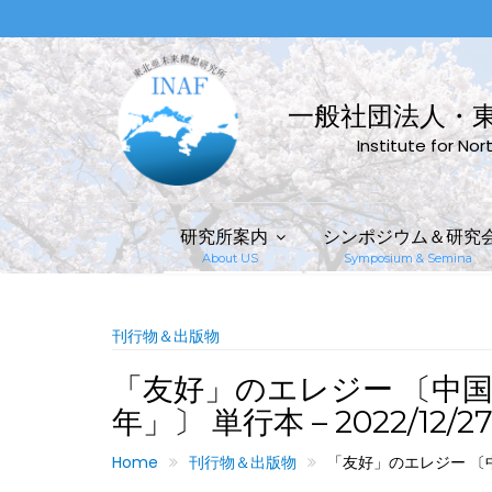
Skip
to
content
一般社団法人・
Institute for No
研究所案内
シンポジウム＆研究
About US
Symposium & Semina
刊行物＆出版物
「友好」のエレジー 〔中
年」〕 単行本 – 2022/12/2
Home
刊行物＆出版物
「友好」のエレジー 〔中