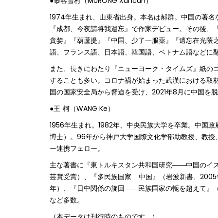
●慕容雪村（MURONG Xuncun）
1974年生まれ、山東省出身。本名は郝群。中国の著名
『成都、今夜請将我遺忘』で作家デビュー。その後、
貪婪』『葫蘆提』『中国、少了一服薬』『遺忘在光蔭
語、フランス語、日本語、韓国語、ベトナム語などに
また、長きにわたり『ニューヨーク・タイムズ』紙の
することも多い。コロナ禍が始まった武漢における取材
国の国家安全局から脅迫を受け、2021年8月に中国を
●王 柯（WANG Ke）
1956年生まれ。1982年、中央民族大学を卒業。中
博士）。96年から神戸大学国際文化学部助教授、教授
ー連携フェロー。
主な著書に『東トルキスタン共和国研究――中国のイスラ
芸賞受賞）、『多民族国家 中国』（岩波新書、2005
年）、『日中関係の旋回――民族国家の軛を超えて』（2
など多数。
（本データは刊行時のものです。）