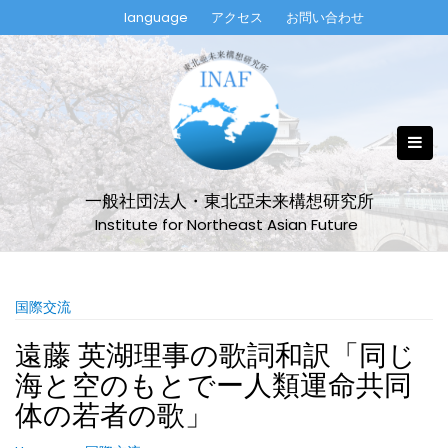
Skip
language
アクセス
お問い合わせ
to
content
一般社団法人・東北亞未来構想研究所
Institute for Northeast Asian Future
国際交流
遠藤 英湖理事の歌詞和訳「同じ
海と空のもとでー人類運命共同
体の若者の歌」