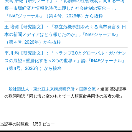
矢嶌 浩紀【研究ノート】：「北朝鮮の社会統制に関する一考
察ー市場経済と情報化時代に即した社会統制の変化ー」,
『INAFジャーナル』（第４号、2026年）から抜粋
王 培璐【研究論文】：「存⽴危機事態をめぐる⾼市発⾔を ⽇
本の新聞メディアはどう報じたのか」,『INAFジャーナル』
（第４号､2026年）から抜粋
平川 均【研究論文】：「トランプ2.0とグローバル・ガバナン
スの展望=重層化する＜3つの世界＞」論,『INAFジャーナル』
（第4号、2026年）から抜粋
一般社団法人・東北亞未来構想研究所
>
国際交流
>
遠藤 英湖理事
の歌詞和訳「同じ海と空のもとでー人類運命共同体の若者の歌」
当記事の閲覧数：1,159 ビュー