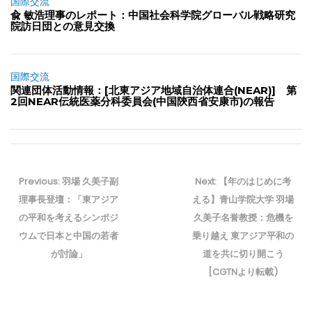
国際交流
兪 敏浩理事のレポート：中国社会科学院グローバル戦略研究
院訪日団との意見交換
国際交流
関連団体活動情報：[北東アジア地域自治体連合(NEAR)] 第
2回NEAR伝統医薬分科委員会(中国陝西省安康市)の報告
投
稿
Previous
Next
Previous:
羽場 久美子副
Next:
【年のはじめに考
ナ
post:
post:
理事長登壇：「東アジア
える】青山学院大学 羽場
ビ
の平和を考えるシンポジ
久美子名誉教授：危機を
ゲ
ウムで日本と中国の若者
乗り越え 東アジア平和の
ー
が討論」
道を共に切り開こう
シ
ョ
[CGTNより転載)
ン