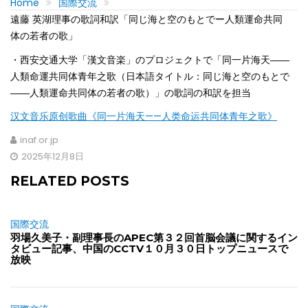
Home
国際交流
遠藤 英湖理事の歌詞和訳「同じ海と空のもとでー人類運命共同
体の若者の歌」
・西安交通大学「漢文音楽」のプロジェクトで「同一片海天――
人類命運共同体青年之歌（日本語タイトル：同じ海と空のもとで
――人類運命共同体の若者の歌）」の歌詞の和訳を担当
汉文音乐原创歌曲《同一片海天——人类命运共同体青年之歌》
inaf.or.jp
2025年12月8日
RELATED POSTS
国際交流
羽場久美子・副理事長のAPEC第３２回首脳会議に関するイン
タビュー記事、中国のCCTV１０月３０日トップニュースで
放映