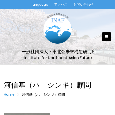
Skip
language
アクセス
お問い合わせ
to
content
一般社団法人・東北亞未来構想研究所
Institute for Northeast Asian Future
河信基（ハ シンギ）顧問
Home
河信基（ハ シンギ）顧問