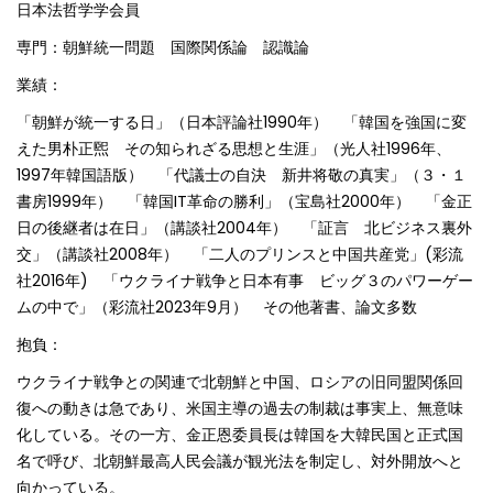
日本法哲学学会員
専門：朝鮮統一問題 国際関係論 認識論
業績：
「朝鮮が統一する日」（日本評論社1990年） 「韓国を強国に変
えた男朴正煕 その知られざる思想と生涯」（光人社1996年、
1997年韓国語版） 「代議士の自決 新井将敬の真実」（３・１
書房1999年） 「韓国IT革命の勝利」（宝島社2000年） 「金正
日の後継者は在日」（講談社2004年） 「証言 北ビジネス裏外
交」（講談社2008年） 「二人のプリンスと中国共産党」(彩流
社2016年) 「ウクライナ戦争と日本有事 ビッグ３のパワーゲー
ムの中で」（彩流社2023年9月） その他著書、論文多数
抱負：
ウクライナ戦争との関連で北朝鮮と中国、ロシアの旧同盟関係回
復への動きは急であり、米国主導の過去の制裁は事実上、無意味
化している。その一方、金正恩委員長は韓国を大韓民国と正式国
名で呼び、北朝鮮最高人民会議が観光法を制定し、対外開放へと
向かっている。