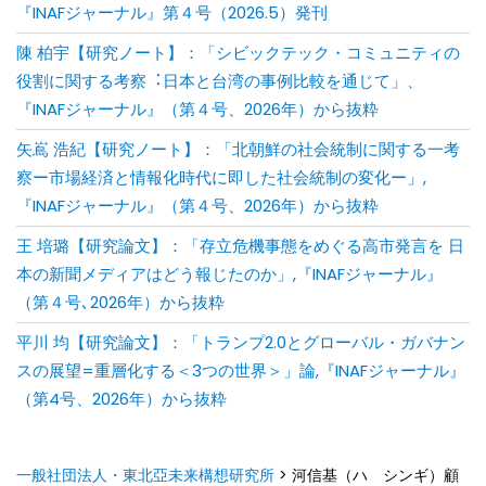
『INAFジャーナル』第４号（2026.5）発刊
陳 柏宇【研究ノート】：「シビックテック・コミュニティの
役割に関する考察︓⽇本と台湾の事例⽐較を通じて」、
『INAFジャーナル』（第４号、2026年）から抜粋
矢嶌 浩紀【研究ノート】：「北朝鮮の社会統制に関する一考
察ー市場経済と情報化時代に即した社会統制の変化ー」,
『INAFジャーナル』（第４号、2026年）から抜粋
王 培璐【研究論文】：「存⽴危機事態をめぐる⾼市発⾔を ⽇
本の新聞メディアはどう報じたのか」,『INAFジャーナル』
（第４号､2026年）から抜粋
平川 均【研究論文】：「トランプ2.0とグローバル・ガバナン
スの展望=重層化する＜3つの世界＞」論,『INAFジャーナル』
（第4号、2026年）から抜粋
一般社団法人・東北亞未来構想研究所
>
河信基（ハ シンギ）顧