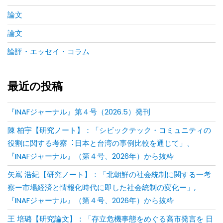
論文
論文
論評・エッセイ・コラム
最近の投稿
『INAFジャーナル』第４号（2026.5）発刊
陳 柏宇【研究ノート】：「シビックテック・コミュニティの
役割に関する考察︓⽇本と台湾の事例⽐較を通じて」、
『INAFジャーナル』（第４号、2026年）から抜粋
矢嶌 浩紀【研究ノート】：「北朝鮮の社会統制に関する一考
察ー市場経済と情報化時代に即した社会統制の変化ー」,
『INAFジャーナル』（第４号、2026年）から抜粋
王 培璐【研究論文】：「存⽴危機事態をめぐる⾼市発⾔を ⽇