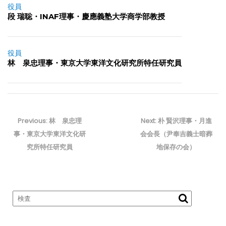
役員
段 瑞聡・INAF理事・慶應義塾大学商学部教授
役員
林 泉忠理事・東京大学東洋文化研究所特任研究員
投
稿
Previous
Next
Previous:
林 泉忠理
Next:
朴 賢沢理事・月進
ナ
post:
post:
事・東京大学東洋文化研
会会長（尹奉吉義士暗葬
ビ
究所特任研究員
地保存の会）
ゲ
ー
シ
ョ
ン