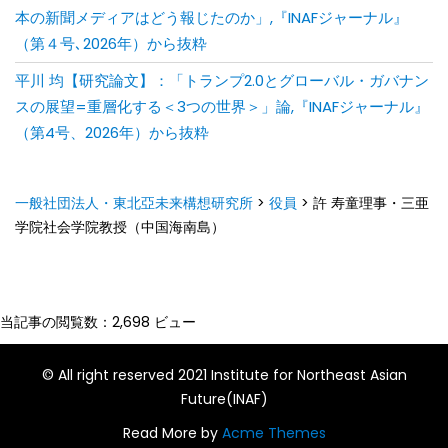
本の新聞メディアはどう報じたのか」,『INAFジャーナル』
（第４号､2026年）から抜粋
平川 均【研究論文】：「トランプ2.0とグローバル・ガバナン
スの展望=重層化する＜3つの世界＞」論,『INAFジャーナル』
（第4号、2026年）から抜粋
一般社団法人・東北亞未来構想研究所
>
役員
>
許 寿童理事・三亜
学院社会学院教授（中国海南島）
当記事の閲覧数：2,698 ビュー
© All right reserved 2021 Institute for Northeast Asian
Future(INAF)
Read More by
Acme Themes