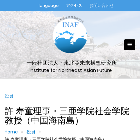
Skip
language
アクセス
お問い合わせ
to
content
一般社団法人・東北亞未来構想研究所
Institute for Northeast Asian Future
役員
許 寿童理事・三亜学院社会学院
教授（中国海南島）
Home
役員
許 寿童理事・三亜学院社会学院教授（中国海南島）