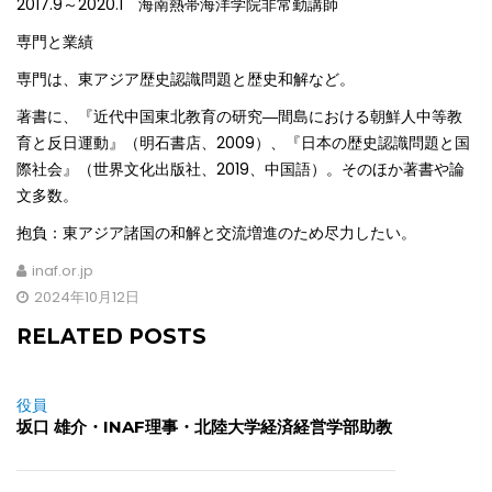
2017.9～2020.1 海南熱帯海洋学院非常勤講師
専門と業績
専門は、東アジア歴史認識問題と歴史和解など。
著書に、『近代中国東北教育の研究―間島における朝鮮人中等教
育と反日運動』（明石書店、2009）、『日本の歴史認識問題と国
際社会』（世界文化出版社、2019、中国語）。そのほか著書や論
文多数。
抱負：東アジア諸国の和解と交流増進のため尽力したい。
inaf.or.jp
2024年10月12日
RELATED POSTS
役員
坂口 雄介・INAF理事・北陸大学経済経営学部助教