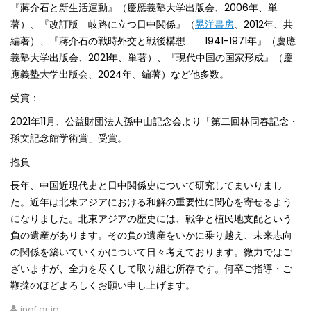
『蔣介石と新生活運動』（慶應義塾大学出版会、2006年、単
著）、『改訂版 岐路に立つ日中関係』（
晃洋書房
、2012年、共
編著）、『蔣介石の戦時外交と戦後構想――1941-1971年』（慶應
義塾大学出版会、2021年、単著）、『現代中国の国家形成』（慶
應義塾大学出版会、2024年、編著）など他多数。
受賞：
2021年11月、公益財団法人孫中山記念会より「第二回林同春記念・
孫文記念館学術賞」受賞。
抱負
長年、中国近現代史と日中関係史について研究してまいりまし
た。近年は北東アジアにおける和解の重要性に関心を寄せるよう
になりました。北東アジアの歴史には、戦争と植民地支配という
負の遺産があります。その負の遺産をいかに乗り越え、未来志向
の関係を築いていくかについて日々考えております。微力ではご
ざいますが、全力を尽くして取り組む所存です。何卒ご指導・ご
鞭撻のほどよろしくお願い申し上げます。
inaf.or.jp