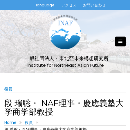
Skip
language
アクセス
お問い合わせ
to
content
一般社団法人・東北亞未来構想研究所
Institute for Northeast Asian Future
役員
段 瑞聡・INAF理事・慶應義塾大
学商学部教授
Home
役員
段 瑞聡・INAF理事・慶應義塾大学商学部教授