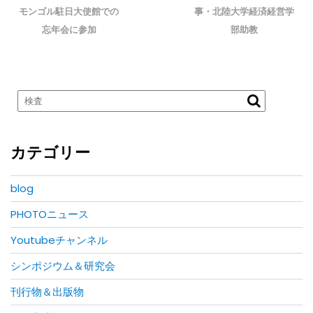
ナ
post:
post:
モンゴル駐日大使館での
事・北陸大学経済経営学
ビ
忘年会に参加
部助教
ゲ
ー
シ
ョ
ン
カテゴリー
blog
PHOTOニュース
Youtubeチャンネル
シンポジウム＆研究会
刊行物＆出版物