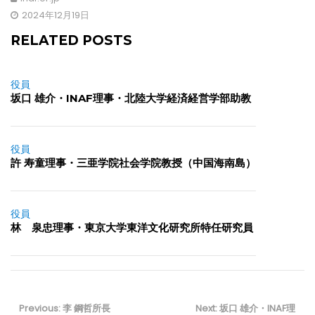
2024年12月19日
RELATED POSTS
役員
坂口 雄介・INAF理事・北陸大学経済経営学部助教
役員
許 寿童理事・三亜学院社会学院教授（中国海南島）
役員
林 泉忠理事・東京大学東洋文化研究所特任研究員
投
稿
Previous
Next
Previous:
李 鋼哲所長
Next:
坂口 雄介・INAF理