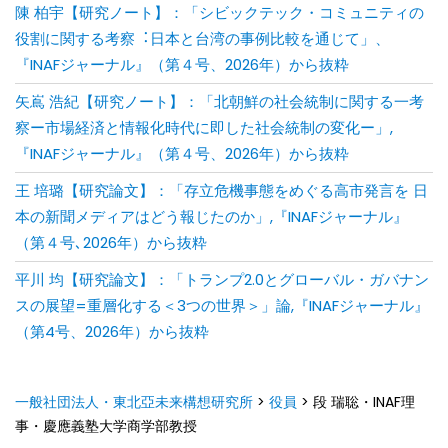
陳 柏宇【研究ノート】：「シビックテック・コミュニティの
役割に関する考察︓⽇本と台湾の事例⽐較を通じて」、
『INAFジャーナル』（第４号、2026年）から抜粋
矢嶌 浩紀【研究ノート】：「北朝鮮の社会統制に関する一考
察ー市場経済と情報化時代に即した社会統制の変化ー」,
『INAFジャーナル』（第４号、2026年）から抜粋
王 培璐【研究論文】：「存⽴危機事態をめぐる⾼市発⾔を ⽇
本の新聞メディアはどう報じたのか」,『INAFジャーナル』
（第４号､2026年）から抜粋
平川 均【研究論文】：「トランプ2.0とグローバル・ガバナン
スの展望=重層化する＜3つの世界＞」論,『INAFジャーナル』
（第4号、2026年）から抜粋
一般社団法人・東北亞未来構想研究所
>
役員
>
段 瑞聡・INAF理
事・慶應義塾大学商学部教授