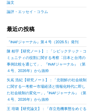
論文
論評・エッセイ・コラム
最近の投稿
『INAFジャーナル』第４号（2026.5）発刊
陳 柏宇【研究ノート】：「シビックテック・コ
ミュニティの役割に関する考察︓⽇本と台湾の
事例⽐較を通じて」、『INAFジャーナル』（第
４号、2026年）から抜粋
矢嶌 浩紀【研究ノート】：「北朝鮮の社会統制
に関する一考察ー市場経済と情報化時代に即し
た社会統制の変化ー」,『INAFジャーナル』（第
４号、2026年）から抜粋
王 培璐【研究論文】：「存⽴危機事態をめぐる