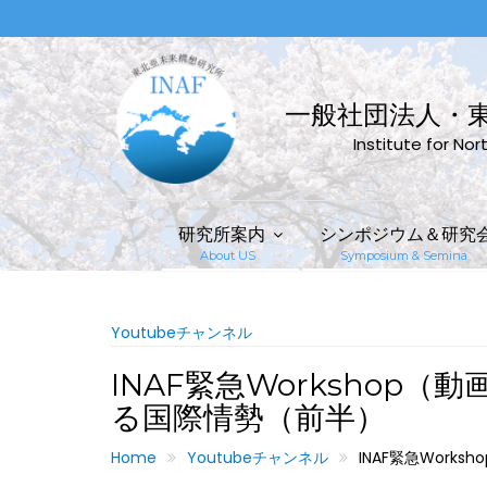
Skip
to
content
一般社団法人・
Institute for No
研究所案内
シンポジウム＆研究
About US
Symposium & Semina
Youtubeチャンネル
INAF緊急Workshop
る国際情勢（前半）
Home
Youtubeチャンネル
INAF緊急Wor