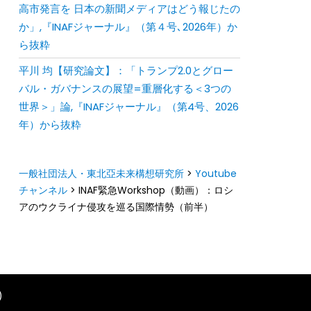
⾼市発⾔を ⽇本の新聞メディアはどう報じたの
か」,『INAFジャーナル』（第４号､2026年）か
ら抜粋
平川 均【研究論文】：「トランプ2.0とグロー
バル・ガバナンスの展望=重層化する＜3つの
世界＞」論,『INAFジャーナル』（第4号、2026
年）から抜粋
一般社団法人・東北亞未来構想研究所
>
Youtube
チャンネル
>
INAF緊急Workshop（動画）：ロシ
アのウクライナ侵攻を巡る国際情勢（前半）
)