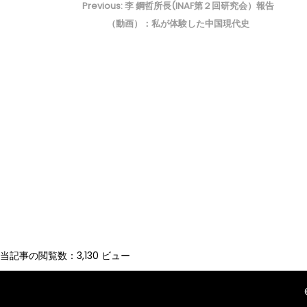
稿
Previous
Previous:
李 鋼哲所長(INAF第２回研究会）報告
ナ
post:
（動画）：私が体験した中国現代史
ビ
ゲ
ー
シ
ョ
ン
当記事の閲覧数：3,130 ビュー