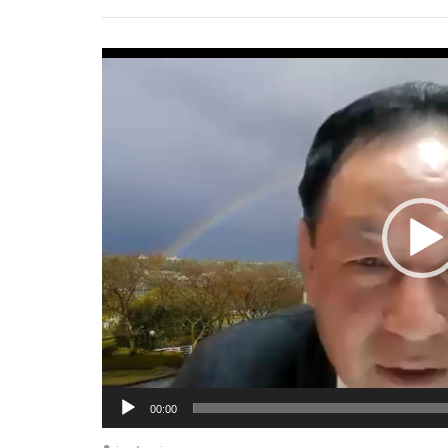
動
画
プ
レ
ー
ヤ
ー
00:00