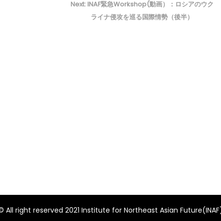
Next
Next:
INAF緊急Workshop(動画）：ロシアのウク
post:
ライナ侵攻を巡る国際情勢（後半）
© All right reserved 2021 Institute for Northeast Asian Future(INAF