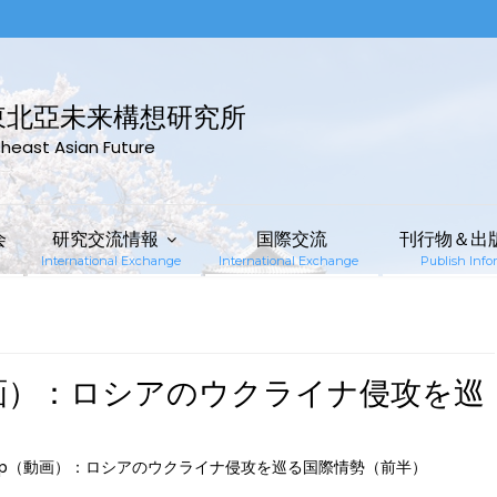
東北亞未来構想研究所
rtheast Asian Future
会
研究交流情報
国際交流
刊行物＆出
International Exchange
International Exchange
Publish Infor
（動画）：ロシアのウクライナ侵攻を巡
kshop（動画）：ロシアのウクライナ侵攻を巡る国際情勢（前半）