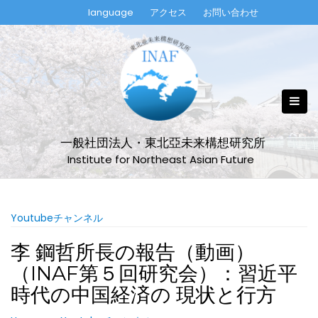
Skip
language
アクセス
お問い合わせ
to
content
一般社団法人・東北亞未来構想研究所
Institute for Northeast Asian Future
Youtubeチャンネル
李 鋼哲所長の報告（動画）
（INAF第５回研究会）：習近平
時代の中国経済の 現状と行方