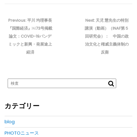
投
稿
Previous
Next
Previous:
平川 均理事長
Next:
天児 慧先生の特別
ナ
post:
post:
『国際経済』￼73号掲載
講演（動画）（INAF第５
ビ
論文：COVID-19パンデ
回研究会）： 中国の政
ゲ
ミックと新興・発展途上
治文化と権威主義体制の
ー
経済
反芻
シ
ョ
ン
カテゴリー
blog
PHOTOニュース