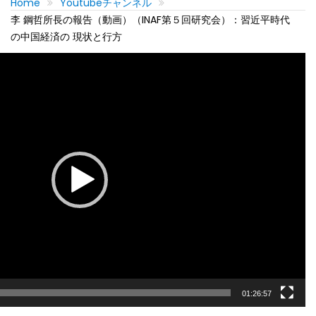
Home
Youtubeチャンネル
李 鋼哲所長の報告（動画）（INAF第５回研究会）：習近平時代
の中国経済の 現状と行方
01:26:57