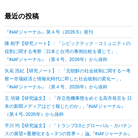
最近の投稿
『INAFジャーナル』第４号（2026.5）発刊
陳 柏宇【研究ノート】：「シビックテック・コミュニティの
役割に関する考察︓⽇本と台湾の事例⽐較を通じて」、
『INAFジャーナル』（第４号、2026年）から抜粋
矢嶌 浩紀【研究ノート】：「北朝鮮の社会統制に関する一考
察ー市場経済と情報化時代に即した社会統制の変化ー」,
『INAFジャーナル』（第４号、2026年）から抜粋
王 培璐【研究論文】：「存⽴危機事態をめぐる⾼市発⾔を ⽇
本の新聞メディアはどう報じたのか」,『INAFジャーナル』
（第４号､2026年）から抜粋
平川 均【研究論文】：「トランプ2.0とグローバル・ガバナン
スの展望=重層化する＜3つの世界＞」論,『INAFジャーナル』