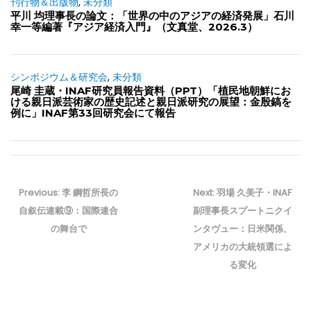
刊行物＆出版物
,
未分類
平川 均理事長の論文：「世界の中のアジアの経済発展」石川
幸一等編著『アジア経済入門』（文真堂、2026.3）
シンポジウム＆研究会
,
未分類
尾崎 圭蔵・INAF研究員報告資料（PPT）「植民地朝鮮にお
ける親日派芸術家の歴史記述と親日派研究の展望：金殷鎬を
例に」INAF第33回研究会にて報告
投
稿
Previous
Next
Previous:
李 鋼哲所長の
Next:
羽場 久美子・INAF
ナ
post:
post:
自叙伝連載⑨：国際連合
副理事長スプートニクイ
ビ
の舞台で
ンタヴュー：日米関係、
ゲ
アメリカの大統領選によ
ー
る変化
シ
ョ
ン