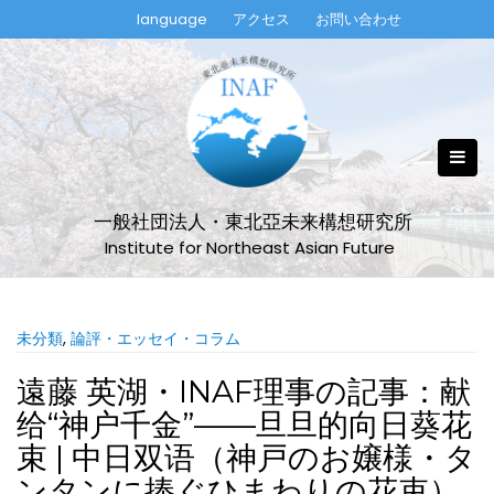
Skip
language
アクセス
お問い合わせ
to
content
一般社団法人・東北亞未来構想研究所
Institute for Northeast Asian Future
未分類
,
論評・エッセイ・コラム
遠藤 英湖・INAF理事の記事：献
给“神户千金”——旦旦的向日葵花
束 | 中日双语（神戸のお嬢様・タ
ンタンに捧ぐひまわりの花束）