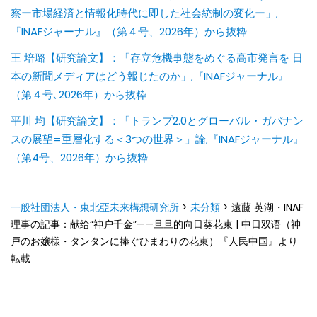
察ー市場経済と情報化時代に即した社会統制の変化ー」,
『INAFジャーナル』（第４号、2026年）から抜粋
王 培璐【研究論文】：「存⽴危機事態をめぐる⾼市発⾔を ⽇
本の新聞メディアはどう報じたのか」,『INAFジャーナル』
（第４号､2026年）から抜粋
平川 均【研究論文】：「トランプ2.0とグローバル・ガバナン
スの展望=重層化する＜3つの世界＞」論,『INAFジャーナル』
（第4号、2026年）から抜粋
一般社団法人・東北亞未来構想研究所
>
未分類
>
遠藤 英湖・INAF
理事の記事：献给“神户千金”——旦旦的向日葵花束 | 中日双语（神
戸のお嬢様・タンタンに捧ぐひまわりの花束）『人民中国』より
転載