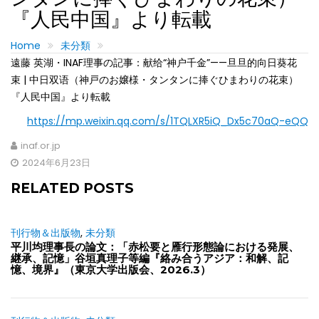
『人民中国』より転載
Home
未分類
遠藤 英湖・INAF理事の記事：献给“神户千金”——旦旦的向日葵花
束 | 中日双语（神戸のお嬢様・タンタンに捧ぐひまわりの花束）
『人民中国』より転載
https://mp.weixin.qq.com/s/1TQLXR5iQ_Dx5c70aQ-eQQ
inaf.or.jp
2024年6月23日
RELATED POSTS
刊行物＆出版物
,
未分類
平川均理事長の論文：「赤松要と雁行形態論における発展、
継承、記憶」谷垣真理子等編『絡み合うアジア：和解、記
憶、境界』（東京大学出版会、2026.3）