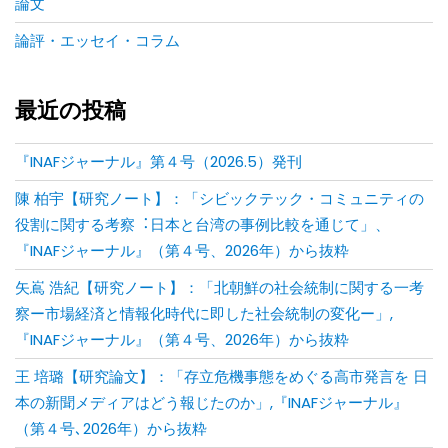
論文
論評・エッセイ・コラム
最近の投稿
『INAFジャーナル』第４号（2026.5）発刊
陳 柏宇【研究ノート】：「シビックテック・コミュニティの
役割に関する考察︓⽇本と台湾の事例⽐較を通じて」、
『INAFジャーナル』（第４号、2026年）から抜粋
矢嶌 浩紀【研究ノート】：「北朝鮮の社会統制に関する一考
察ー市場経済と情報化時代に即した社会統制の変化ー」,
『INAFジャーナル』（第４号、2026年）から抜粋
王 培璐【研究論文】：「存⽴危機事態をめぐる⾼市発⾔を ⽇
本の新聞メディアはどう報じたのか」,『INAFジャーナル』
（第４号､2026年）から抜粋