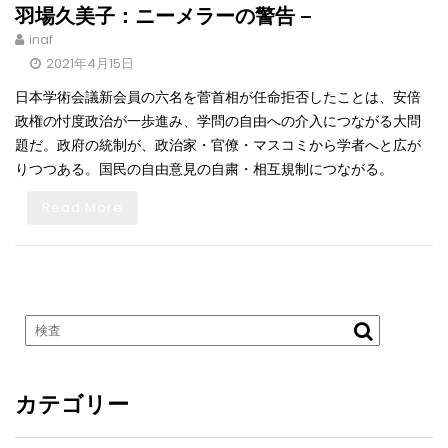
羽場久美子：ニーメラーの警告 –
inaf
2021年4月15日
日本学術会議新会員の六名を菅首相が任命拒否したことは、安倍
政権の忖度政治が一歩進み、学問の自由への介入につながる大問
題だ。政府の統制が、政治家・官僚・マスコミから学者へと広が
りつつある。国民の自由意見の自粛・相互規制につながる。
Read More
カテゴリー