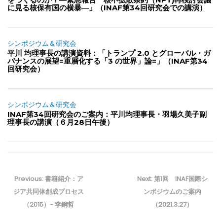
に見る核保有国の横暴―」（INAF第34回研究会での講演）
シンポジウム＆研究会
平川 均理事長の講演資料：「トランプ 2.0 とグローバル・ガ
バナンスの展望=重層化する「3 の世界」論=」（INAF第34
回研究会）
シンポジウム＆研究会
INAF第34回研究会のご案内：平川均理事長・羽場久美子副
理事長の講演（６月28日午後）
投
稿
Previous
Next
Previous:
書籍紹介：ア
Next:
第1回 INAF国際シ
ナ
post:
post:
ジア共同体創成プロセス
ンポジウムのご案内
ビ
（2015）- 李鋼哲
（2021.3.27）
ゲ