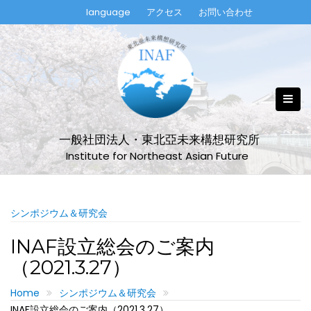
Skip
language
アクセス
お問い合わせ
to
content
一般社団法人・東北亞未来構想研究所
Institute for Northeast Asian Future
シンポジウム＆研究会
INAF設立総会のご案内
（2021.3.27）
Home
シンポジウム＆研究会
INAF設立総会のご案内（2021.3.27）