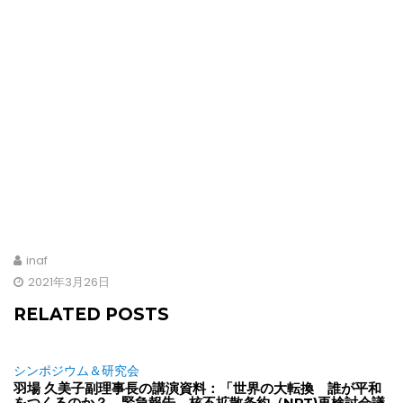
1/1
inaf
2021年3月26日
RELATED POSTS
シンポジウム＆研究会
羽場 久美子副理事長の講演資料：「世界の大転換 誰が平和
をつくるのか？―緊急報告 核不拡散条約（NPT)再検討会議