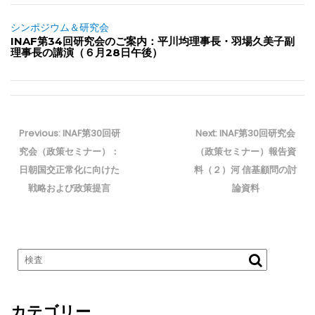
シンポジウム＆研究会
INAF第34回研究会のご案内：平川均理事長・羽場久美子副
理事長の講演（６月28日午後）
投
稿
Previous
Next
Previous:
INAF第30回研
Next:
INAF第30回研究会
ナ
post:
post:
究会（政策セミナー）：
（政策セミナー）報告資
ビ
日朝国交正常化に向けた
料（２）河 信基顧問の討
ゲ
戦略および政策提言
論資料
ー
シ
ョ
ン
カテゴリー