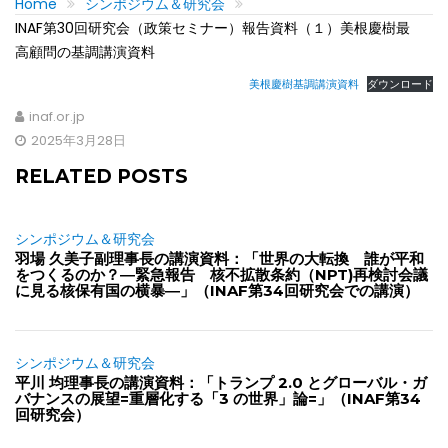
Home
シンポジウム＆研究会
INAF第30回研究会（政策セミナー）報告資料（１）美根慶樹最
高顧問の基調講演資料
美根慶樹基調講演資料
ダウンロード
inaf.or.jp
2025年3月28日
RELATED POSTS
シンポジウム＆研究会
羽場 久美子副理事長の講演資料：「世界の大転換 誰が平和
をつくるのか？―緊急報告 核不拡散条約（NPT)再検討会議
に見る核保有国の横暴―」（INAF第34回研究会での講演）
シンポジウム＆研究会
平川 均理事長の講演資料：「トランプ 2.0 とグローバル・ガ
バナンスの展望=重層化する「3 の世界」論=」（INAF第34
回研究会）