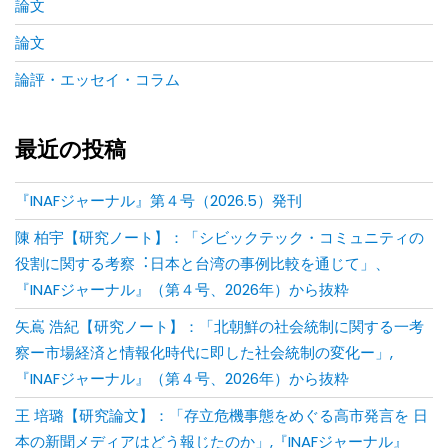
論文
論文
論評・エッセイ・コラム
最近の投稿
『INAFジャーナル』第４号（2026.5）発刊
陳 柏宇【研究ノート】：「シビックテック・コミュニティの
役割に関する考察︓⽇本と台湾の事例⽐較を通じて」、
『INAFジャーナル』（第４号、2026年）から抜粋
矢嶌 浩紀【研究ノート】：「北朝鮮の社会統制に関する一考
察ー市場経済と情報化時代に即した社会統制の変化ー」,
『INAFジャーナル』（第４号、2026年）から抜粋
王 培璐【研究論文】：「存⽴危機事態をめぐる⾼市発⾔を ⽇
本の新聞メディアはどう報じたのか」,『INAFジャーナル』