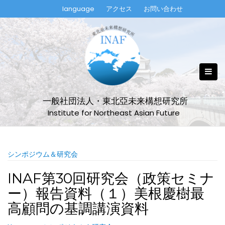
Skip
language
アクセス
お問い合わせ
to
content
一般社団法人・東北亞未来構想研究所
Institute for Northeast Asian Future
シンポジウム＆研究会
INAF第30回研究会（政策セミナ
ー）報告資料（１）美根慶樹最
高顧問の基調講演資料