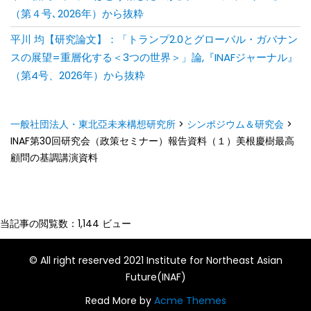
（第４号､2026年）から抜粋
平川 均【研究論文】：「トランプ2.0とグローバル・ガバナン
スの展望=重層化する＜3つの世界＞」論,『INAFジャーナル』
（第4号、2026年）から抜粋
一般社団法人・東北亞未来構想研究所
>
シンポジウム＆研究会
>
INAF第30回研究会（政策セミナー）報告資料（１）美根慶樹最高
顧問の基調講演資料
当記事の閲覧数：1,144 ビュー
© All right reserved 2021 Institute for Northeast Asian
Future(INAF)
Read More by
Acme Themes