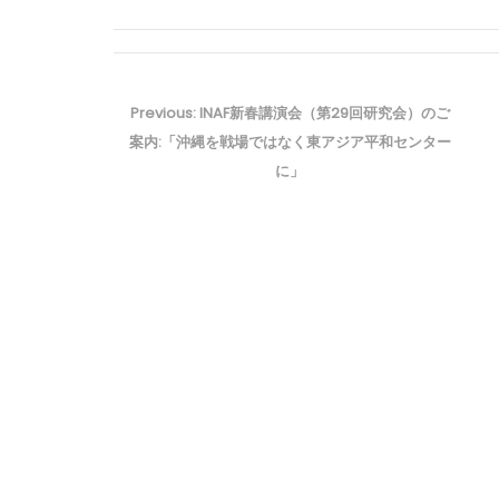
投
稿
Previous
Previous:
INAF新春講演会（第29回研究会）のご
ナ
post:
案内:「沖縄を戦場ではなく東アジア平和センター
ビ
に」
ゲ
ー
シ
ョ
ン