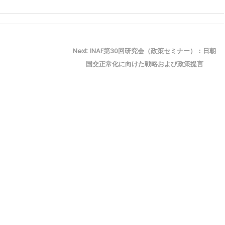
Next
Next:
INAF第30回研究会（政策セミナー）：日朝
post:
国交正常化に向けた戦略および政策提言