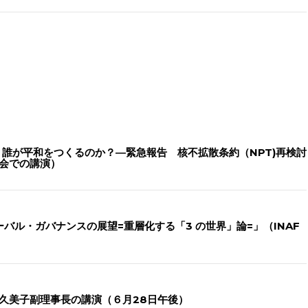
誰が平和をつくるのか？―緊急報告 核不拡散条約（NPT)再検討
究会での講演）
ーバル・ガバナンスの展望=重層化する「3 の世界」論=」（INAF
場久美子副理事長の講演（６月28日午後）