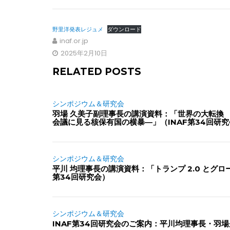
野里洋発表レジュメ
ダウンロード
inaf.or.jp
2025年2月10日
RELATED POSTS
シンポジウム＆研究会
羽場 久美子副理事長の講演資料：「世界の大転換 
会議に見る核保有国の横暴―」（INAF第34回研
シンポジウム＆研究会
平川 均理事長の講演資料：「トランプ 2.0 とグロ
第34回研究会）
シンポジウム＆研究会
INAF第34回研究会のご案内：平川均理事長・羽