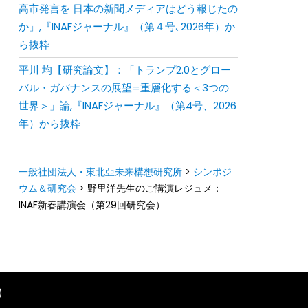
⾼市発⾔を ⽇本の新聞メディアはどう報じたの
か」,『INAFジャーナル』（第４号､2026年）か
ら抜粋
平川 均【研究論文】：「トランプ2.0とグロー
バル・ガバナンスの展望=重層化する＜3つの
世界＞」論,『INAFジャーナル』（第4号、2026
年）から抜粋
一般社団法人・東北亞未来構想研究所
>
シンポジ
ウム＆研究会
>
野里洋先生のご講演レジュメ：
INAF新春講演会（第29回研究会）
)