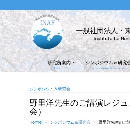
Skip
to
content
一般社団法人・
Institute for No
研究所案内
シンポジウム＆研究
About US
Symposium & Semina
シンポジウム＆研究会
野里洋先生のご講演レジュメ
会）
Home
シンポジウム＆研究会
野里洋先生のご講