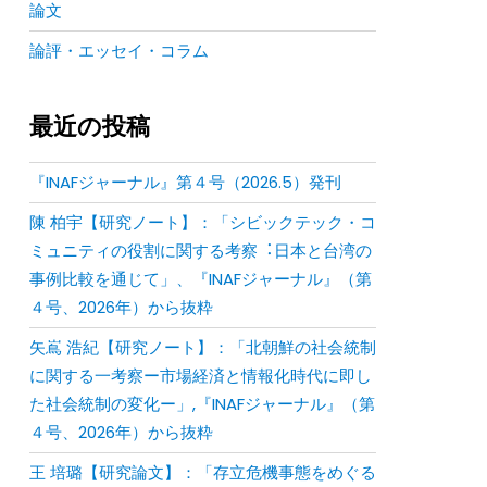
論文
論評・エッセイ・コラム
最近の投稿
『INAFジャーナル』第４号（2026.5）発刊
陳 柏宇【研究ノート】：「シビックテック・コ
ミュニティの役割に関する考察︓⽇本と台湾の
事例⽐較を通じて」、『INAFジャーナル』（第
４号、2026年）から抜粋
矢嶌 浩紀【研究ノート】：「北朝鮮の社会統制
に関する一考察ー市場経済と情報化時代に即し
た社会統制の変化ー」,『INAFジャーナル』（第
４号、2026年）から抜粋
王 培璐【研究論文】：「存⽴危機事態をめぐる