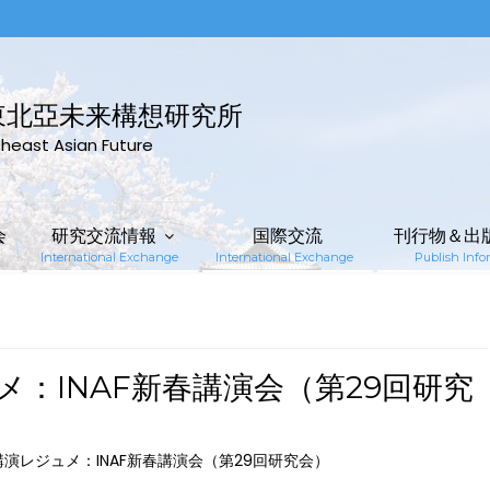
東北亞未来構想研究所
rtheast Asian Future
会
研究交流情報
国際交流
刊行物＆出
International Exchange
International Exchange
Publish Infor
：INAF新春講演会（第29回研究
演レジュメ：INAF新春講演会（第29回研究会）