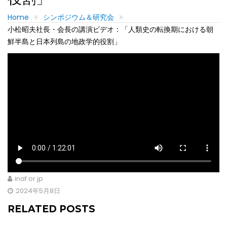
Home
シンポジウム＆研究会
小松昭夫社長・会長の講演ビデオ：「人類史の転換期における朝
鮮半島と日本列島の地政学的役割」
inaf.or.jp
2024年5月8日
RELATED POSTS