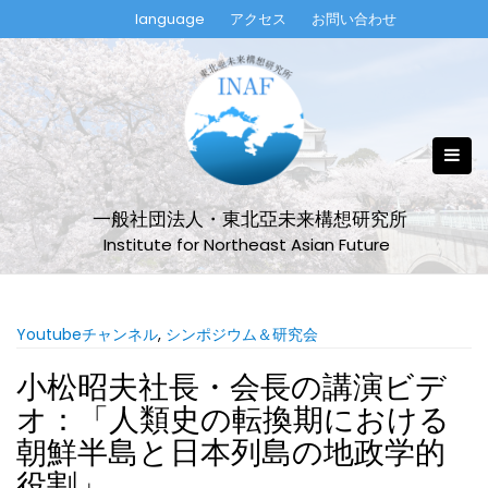
Skip
language
アクセス
お問い合わせ
to
content
一般社団法人・東北亞未来構想研究所
Institute for Northeast Asian Future
Youtubeチャンネル
,
シンポジウム＆研究会
小松昭夫社長・会長の講演ビデ
オ：「人類史の転換期における
朝鮮半島と日本列島の地政学的
役割」