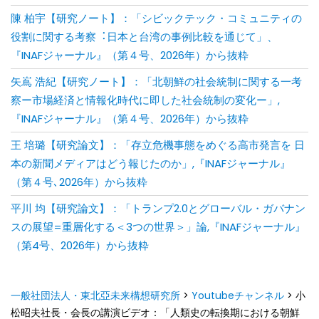
陳 柏宇【研究ノート】：「シビックテック・コミュニティの
役割に関する考察︓⽇本と台湾の事例⽐較を通じて」、
『INAFジャーナル』（第４号、2026年）から抜粋
矢嶌 浩紀【研究ノート】：「北朝鮮の社会統制に関する一考
察ー市場経済と情報化時代に即した社会統制の変化ー」,
『INAFジャーナル』（第４号、2026年）から抜粋
王 培璐【研究論文】：「存⽴危機事態をめぐる⾼市発⾔を ⽇
本の新聞メディアはどう報じたのか」,『INAFジャーナル』
（第４号､2026年）から抜粋
平川 均【研究論文】：「トランプ2.0とグローバル・ガバナン
スの展望=重層化する＜3つの世界＞」論,『INAFジャーナル』
（第4号、2026年）から抜粋
一般社団法人・東北亞未来構想研究所
>
Youtubeチャンネル
>
小
松昭夫社長・会長の講演ビデオ：「人類史の転換期における朝鮮