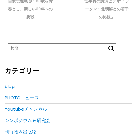
post:
post:
自叙伝連載⑥：60歳を青
理事長の講演ビデオ:「ブ
ビ
春とし、新しい30年への
ータン：北朝鮮との若干
ゲ
挑戦
の比較」
ー
シ
ョ
ン
カテゴリー
blog
PHOTOニュース
Youtubeチャンネル
シンポジウム＆研究会
刊行物＆出版物