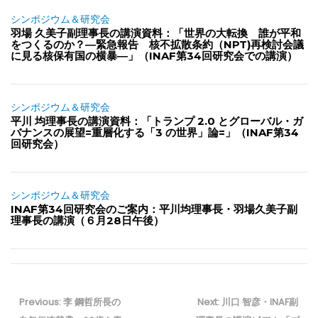
シンポジウム＆研究会
羽場 久美子副理事長の講演資料：「世界の大転換 誰が平和
をつくるのか？―緊急報告 核不拡散条約（NPT)再検討会議
に見る核保有国の横暴―」（INAF第34回研究会での講演）
シンポジウム＆研究会
平川 均理事長の講演資料：「トランプ 2.0 とグローバル・ガ
バナンスの展望=重層化する「3 の世界」論=」（INAF第34
回研究会）
シンポジウム＆研究会
INAF第34回研究会のご案内：平川均理事長・羽場久美子副
理事長の講演（６月28日午後）
投
稿
Previous
Next
Previous:
李 鋼哲所長の
Next:
川口 智彦・INAF副
ナ