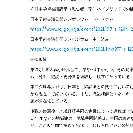
※日本学術会議講堂（報告者一部）ハイブリッドでの
日本学術会議公開シンポジウム プログラム
https://www.scj.go.jp/ja/event/2021/317-s-1204-2
日本学術会議公開シンポジウム 申し込み
https://www.scj.go.jp/ja/event/2021/link/317-s-12
開催趣旨：
第2次世界大戦が終焉して、早や76年がたつ。その間
戦―分断・協調・再分断を経験し、現在に至っている
第二次世界大戦は、日本と近隣諸国との関係において
から現在まで続いている。また、戦後和解とエネルギ
題が顕在化している。
冷戦の終焉後、地域経済共同の進展によって遅ればせながら、
CPTPPなどの地域協力・地域共同関係は、中国の急速
り、ここ10年間で極めて悪化し、むしろ東アジアの新