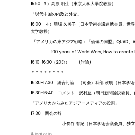
15:50 ３）高原 明生（東京大学大学院教授）
「現代中国の内政と外交」
16:00 ４）羽場 久美子（日本学術会議連携会員、世
大学教授）
「アメリカの東アジア戦略：「価値の同盟」QUAD、A
100 years of World Wars, How to create N
16:10-16:30（20分） (討論)
＊＊＊＊＊＊＊＊
16:30-17:30 総合討論 （司会）我部 政明（
16:30-16:40 コメント 沢村亙（朝日新聞論説委
「アメリカからみたアジアーメディアの役割」
17:30 閉会の辞
小長谷 有紀（日本学術会議会員、独
inaf.or.jp