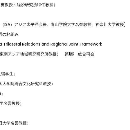
教授・経済研究所特任教授）
（ISA）アジア太平洋会長、青山学院大学名誉教授、神奈川大学教授)
同の枠組み
 Trilateral Relations and Regional Joint Framework
大学東南アジア地域研究研究所教授） 第1部 総合司会
人留学生』
大学大学院総合文化研究科教授）
力』
大学名誉教授）
』
稲田大学名誉教授）