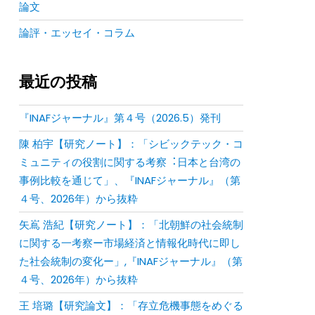
論文
論評・エッセイ・コラム
最近の投稿
『INAFジャーナル』第４号（2026.5）発刊
陳 柏宇【研究ノート】：「シビックテック・コ
ミュニティの役割に関する考察︓⽇本と台湾の
事例⽐較を通じて」、『INAFジャーナル』（第
４号、2026年）から抜粋
矢嶌 浩紀【研究ノート】：「北朝鮮の社会統制
に関する一考察ー市場経済と情報化時代に即し
た社会統制の変化ー」,『INAFジャーナル』（第
４号、2026年）から抜粋
王 培璐【研究論文】：「存⽴危機事態をめぐる