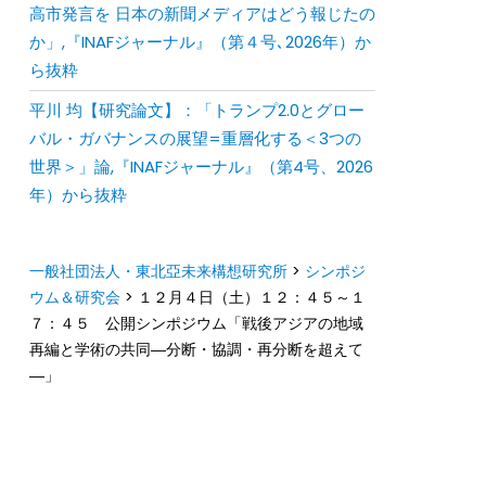
⾼市発⾔を ⽇本の新聞メディアはどう報じたの
か」,『INAFジャーナル』（第４号､2026年）か
ら抜粋
平川 均【研究論文】：「トランプ2.0とグロー
バル・ガバナンスの展望=重層化する＜3つの
世界＞」論,『INAFジャーナル』（第4号、2026
年）から抜粋
一般社団法人・東北亞未来構想研究所
>
シンポジ
ウム＆研究会
>
１２月４日（土）１２：４５～１
７：４５ 公開シンポジウム「戦後アジアの地域
再編と学術の共同―分断・協調・再分断を超えて
―」