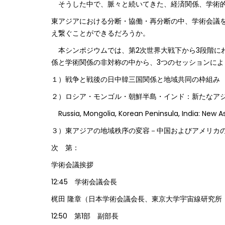
そうした中で、脈々と続いてきた、経済関係、学術的
東アジアにおける分断・協働・再分断の中、学術会議
え繋ぐことができるだろうか。
本シンポジウムでは、第2次世界大戦下から3段階に
係と学術関係の非対称の中から、3つのセッションによ
１）戦争と戦後の日中韓三国関係と地域共同の枠組み
２）ロシア・モンゴル・朝鮮半島・インド：新たなア
Russia, Mongolia, Korean Peninsula, India: New As
３）東アジアの地域秩序の変容－中国およびアメリカ
次 第：
学術会議挨拶
12:45 学術会議会長
梶田 隆章（日本学術会議会長、東京大学宇宙線研究所
12:50 第1部 副部長