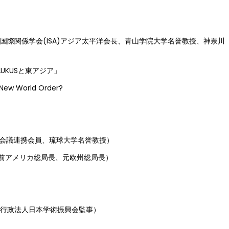
界国際関係学会(ISA)アジア太平洋会長、青山学院大学名誉教授、神奈川
UKUSと東アジア」
ew World Order?
日本学術会議連携会員、琉球大学名誉教授）
員、前アメリカ総局長、元欧州総局長）
立行政法人日本学術振興会監事）