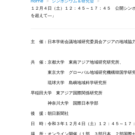
Home
シンポジウム＆研究会
１２月４日（土）１２：４５～１７：４５ 公開シン
を超えて―」
主 催：日本学術会議地域研究委員会アジアの地域協
共 催：京都大学 東南アジア地域研究研究所、
東京大学 グローバル地域研究機構韓国学研
琉球大学 島嶼地域科学研究所
早稲田大学 東アジア国際関係研究所
神奈川大学 国際日本学部
後 援：朝日新聞社
日 時：令和３年１２月４日（土）１２：４５～１
場 所：オンライン開催（１部、３部日本、２部国際