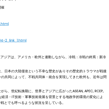
開催
.html
04-2_link_1.html
東アジアは、アメリカ・欧州と連動しながら、冷戦：冷戦の終焉：新冷
。
は、日本の大陸侵攻という不幸な歴史がありその歴史的トラウマが戦後
ーの共同によって、不戦共同体・統合を実現してきた欧州も、近年は問
世紀転換期に、世界とアジアに広がったASEAN, APEC, RCEP,
な経済・IT技術・軍事技術発展を背景とする地政学的環境の変化によ
冷戦とでも呼べるような状況を呈している。