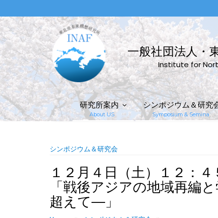
Skip
to
content
一般社団法人・
Institute for No
研究所案内
シンポジウム＆研究
About US
Symposium & Semina
シンポジウム＆研究会
１２月４日（土）１２：４
「戦後アジアの地域再編と
超えて―」