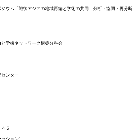
ポジウム「戦後アジアの地域再編と学術の共同―分断・協調・再分断
力と学術ネットワーク構築分科会
究センター
７：４５
セッション）