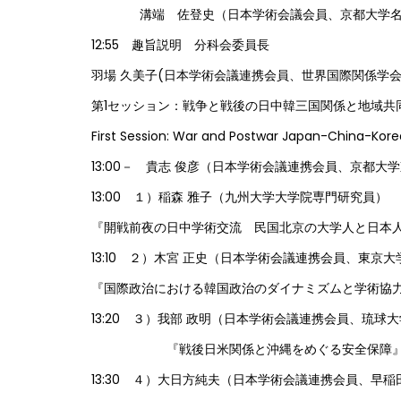
溝端 佐登史（日本学術会議会員、京都大学名誉
12:55 趣旨説明 分科会委員長
羽場 久美子(日本学術会議連携会員、世界国際関係学会
第1セッション：戦争と戦後の日中韓三国関係と地域共
First Session: War and Postwar Japan-China-Korea
13:00－ 貴志 俊彦（日本学術会議連携会員、京都
13:00 １）稲森 雅子（九州大学大学院専門研究員）
『開戦前夜の日中学術交流 民国北京の大学人と日本
13:10 ２）木宮 正史（日本学術会議連携会員、東京
『国際政治における韓国政治のダイナミズムと学術協
13:20 ３）我部 政明（日本学術会議連携会員、琉球
『戦後日米関係と沖縄をめぐる安全保障
13:30 ４）大日方純夫（日本学術会議連携会員、早