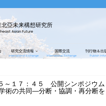
東北亞未来構想研究所
rtheast Asian Future
会
研究交流情報
国際交流
刊行物＆出
International Exchange
International Exchange
Publish Infor
５～１７：４５ 公開シンポジウム
学術の共同―分断・協調・再分断を