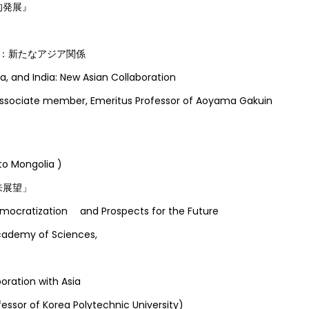
発展』
：新たなアジア関係
a, and India: New Asian Collaboration
sociate member, Emeritus Professor of Aoyama Gakuin
o Mongolia )
展望」
emocratization and Prospects for the Future
cademy of Sciences,
ation with Asia
essor of Korea Polytechnic University)