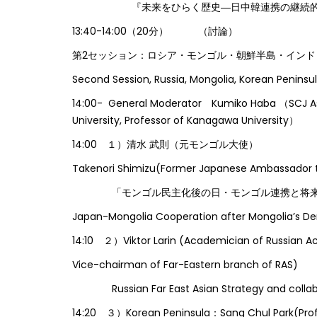
『未来をひらく歴史―日中韓連携の継続的
13:40-14:00（20分） （討論）
第2セッション：ロシア・モンゴル・朝鮮半島・インド
Second Session, Russia, Mongolia, Korean Peninsul
14:00- General Moderator Kumiko Haba （SCJ As
University, Professor of Kanagawa University）
14:00 １）清水 武則（元モンゴル大使）
Takenori Shimizu(Former Japanese Ambassador t
「モンゴル民主化後の日・モンゴル連携と将来
Japan-Mongolia Cooperation after Mongolia’s D
14:10 ２）Viktor Larin (Academician of Russian A
Vice-chairman of Far-Eastern branch of RAS)
Russian Far East Asian Strategy and collabor
14:20 ３）Korean Peninsula：Sang Chul Park(Prof