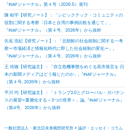
『INAFジャーナル』第４号（2026.5）発刊
陳 柏宇【研究ノート】：「シビックテック・コミュニティの
役割に関する考察︓⽇本と台湾の事例⽐較を通じて」、
『INAFジャーナル』（第４号、2026年）から抜粋
矢嶌 浩紀【研究ノート】：「北朝鮮の社会統制に関する一考
察ー市場経済と情報化時代に即した社会統制の変化ー」,
『INAFジャーナル』（第４号、2026年）から抜粋
王 培璐【研究論文】：「存⽴危機事態をめぐる⾼市発⾔を ⽇
本の新聞メディアはどう報じたのか」,『INAFジャーナル』
（第４号､2026年）から抜粋
平川 均【研究論文】：「トランプ2.0とグローバル・ガバナン
スの展望=重層化する＜3つの世界＞」論,『INAFジャーナル』
（第4号、2026年）から抜粋
一般社団法人・東北亞未来構想研究所
>
論評・エッセイ・コラム