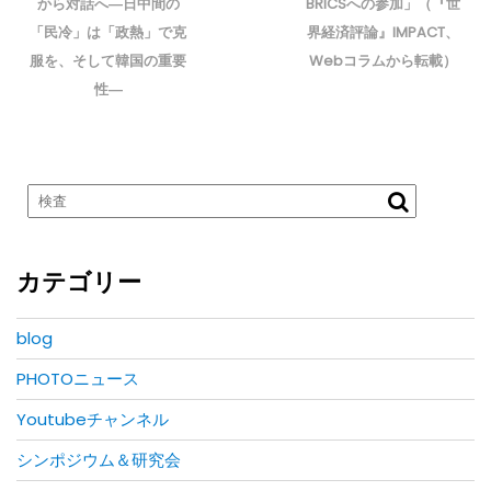
から対話へ―日中間の
BRICSへの参加」（『世
ゲ
「民冷」は「政熱」で克
界経済評論』IMPACT、
ー
服を、そして韓国の重要
Webコラムから転載）
シ
ョ
性―
ン
カテゴリー
blog
PHOTOニュース
Youtubeチャンネル
シンポジウム＆研究会