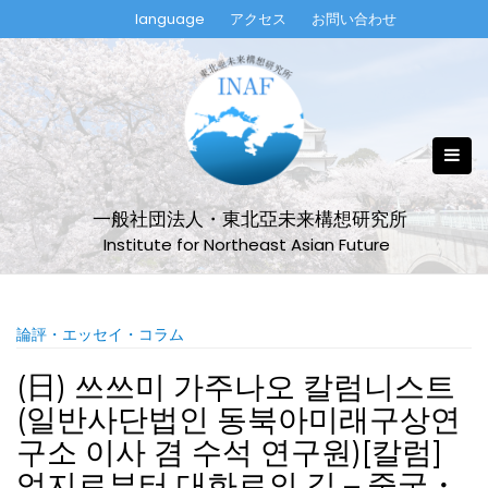
Skip
language
アクセス
お問い合わせ
to
content
一般社団法人・東北亞未来構想研究所
Institute for Northeast Asian Future
論評・エッセイ・コラム
(日) 쓰쓰미 가주나오 칼럼니스트
(일반사단법인 동북아미래구상연
구소 이사 겸 수석 연구원)[칼럼]
억지로부터 대화로의 길 – 중국・