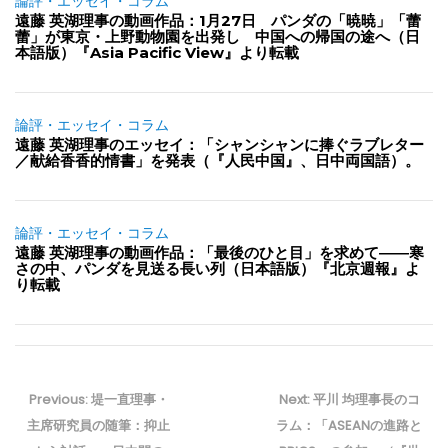
論評・エッセイ・コラム
遠藤 英湖理事の動画作品：1月27日 パンダの「暁暁」「蕾
蕾」が東京・上野動物園を出発し 中国への帰国の途へ（日
本語版）『Asia Pacific View』より転載
論評・エッセイ・コラム
遠藤 英湖理事のエッセイ：「シャンシャンに捧ぐラブレター
／献給香香的情書」を発表（『人民中国』、日中両国語）。
論評・エッセイ・コラム
遠藤 英湖理事の動画作品：「最後のひと目」を求めて――寒
さの中、パンダを見送る長い列（日本語版）『北京週報』よ
り転載
投
稿
Previous
Next
Previous:
堤一直理事・
Next:
平川 均理事長のコ
ナ
post:
post:
主席研究員の随筆：抑止
ラム：「ASEANの進路と
ビ