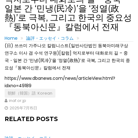
일본 간 ‘민냉(民冷)’을 ‘정열(政
熱)’로 극복, 그리고 한국의 중요성
『동북아신문』칼럼에서 전재
Home
論評・エッセイ・コラム
(日) 쓰쓰미 가주나오 칼럼니스트(일반사단법인 동북아미래구상
연구소 이사 겸 수석 연구원)[칼럼] 억지로부터 대화로의 길 – 중
국・일본 간 ‘민냉(民冷)’을 ‘정열(政熱)’로 극복, 그리고 한국의 중
요성『동북아신문』칼럼에서 전재
https://www.dbanews.com/news/articleView.html?
idxno=49189
朝鮮（韓国）語: Korean
inaf.or.jp
2025年7月15日
RELATED POSTS