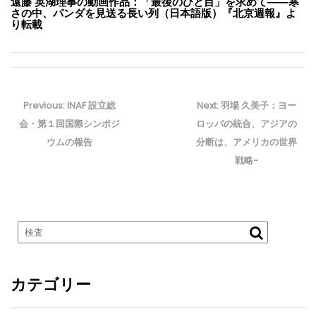
遠藤 英湖理事の動画作品：「最後のひと目」を求めて――寒
さの中、パンダを見送る長い列（日本語版）『北京週報』よ
り転載
投
稿
Previous
Next
Previous:
INAF 設立総
Next:
羽場 久美子：ヨー
ナ
post:
post:
会・第１回国際シンポジ
ロッパの統合、アジアの
ビ
ウムの報告
分断は、アメリカの世界
ゲ
戦略-
ー
シ
ョ
ン
カテゴリー