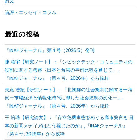
論文
論評・エッセイ・コラム
最近の投稿
『INAFジャーナル』第４号（2026.5）発刊
陳 柏宇【研究ノート】：「シビックテック・コミュニティの
役割に関する考察︓⽇本と台湾の事例⽐較を通じて」、
『INAFジャーナル』（第４号、2026年）から抜粋
矢嶌 浩紀【研究ノート】：「北朝鮮の社会統制に関する一考
察ー市場経済と情報化時代に即した社会統制の変化ー」,
『INAFジャーナル』（第４号、2026年）から抜粋
王 培璐【研究論文】：「存⽴危機事態をめぐる⾼市発⾔を ⽇
本の新聞メディアはどう報じたのか」,『INAFジャーナル』
（第４号､2026年）から抜粋