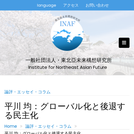
Skip
language
アクセス
お問い合わせ
to
content
一般社団法人・東北亞未来構想研究所
Institute for Northeast Asian Future
論評・エッセイ・コラム
平川 均：グローバル化と後退す
る民主化
Home
論評・エッセイ・コラム
平川 均：グローバル化と後退する民主化