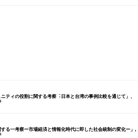
ュニティの役割に関する考察︓⽇本と台湾の事例⽐較を通じて」、
粋
関する一考察ー市場経済と情報化時代に即した社会統制の変化ー」,
粋