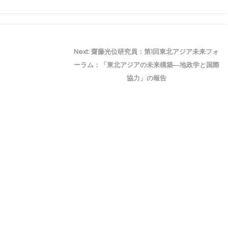
Next
Next:
齋藤光位研究員：第1回東北アジア未来フォ
post:
ーラム：「東北アジアの未来構築―地政学と国際
協力」の報告