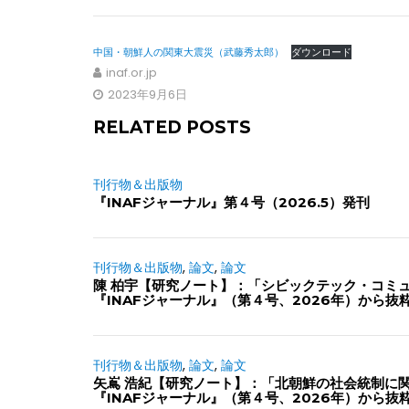
中国・朝鮮人の関東大震災（武藤秀太郎）
ダウンロード
inaf.or.jp
2023年9月6日
RELATED POSTS
刊行物＆出版物
『INAFジャーナル』第４号（2026.5）発刊
刊行物＆出版物
,
論文
,
論文
陳 柏宇【研究ノート】：「シビックテック・コミ
『INAFジャーナル』（第４号、2026年）から抜
刊行物＆出版物
,
論文
,
論文
矢嶌 浩紀【研究ノート】：「北朝鮮の社会統制に
『INAFジャーナル』（第４号、2026年）から抜