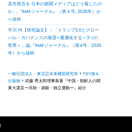
⾼市発⾔を ⽇本の新聞メディアはどう報じたの
か」,『INAFジャーナル』（第４号､2026年）か
ら抜粋
平川 均【研究論文】：「トランプ2.0とグロー
バル・ガバナンスの展望=重層化する＜3つの
世界＞」論,『INAFジャーナル』（第4号、2026
年）から抜粋
一般社団法人・東北亞未来構想研究所
>
刊行物＆
出版物
>
武藤 秀太郎理事新著『中国・朝鮮人の関
東大震災ー共助・虐殺・独立運動ー』紹介
)