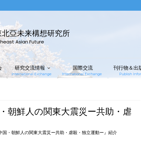
東北亞未来構想研究所
rtheast Asian Future
会
研究交流情報
国際交流
刊行物＆出
International Exchange
International Exchange
Publish Infor
国・朝鮮人の関東大震災ー共助・虐
『中国・朝鮮人の関東大震災ー共助・虐殺・独立運動ー』紹介