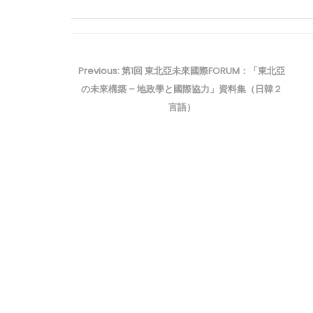
投
稿
Previous
Previous:
第1回 東北亞未來國際FORUM：「東北亞
ナ
post:
の未來構築 – 地政學と國際協力」資料集（日韓２
ビ
言語）
ゲ
ー
シ
ョ
ン