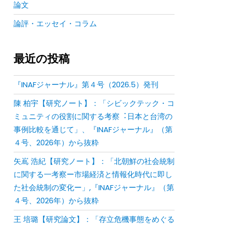
論文
論評・エッセイ・コラム
最近の投稿
『INAFジャーナル』第４号（2026.5）発刊
陳 柏宇【研究ノート】：「シビックテック・コ
ミュニティの役割に関する考察︓⽇本と台湾の
事例⽐較を通じて」、『INAFジャーナル』（第
４号、2026年）から抜粋
矢嶌 浩紀【研究ノート】：「北朝鮮の社会統制
に関する一考察ー市場経済と情報化時代に即し
た社会統制の変化ー」,『INAFジャーナル』（第
４号、2026年）から抜粋
王 培璐【研究論文】：「存⽴危機事態をめぐる