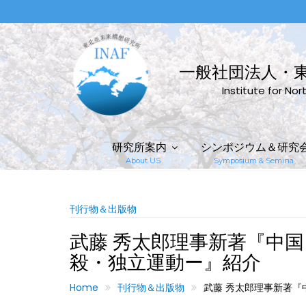
Skip
to
content
一般社団法人・
Institute for No
研究所案内
シンポジウム＆研究
About US
Symposium & Semina
刊行物＆出版物
武藤 秀太郎理事新著『中
殺・独立運動ー』紹介
Home
刊行物＆出版物
武藤 秀太郎理事新著