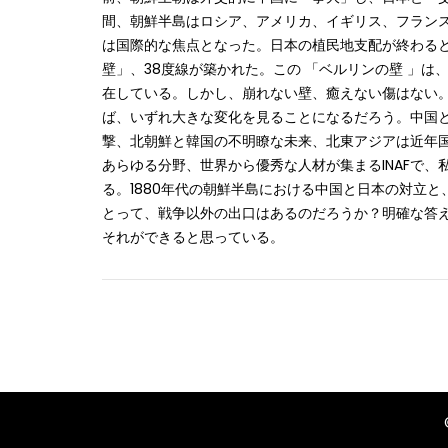
間、朝鮮半島はロシア、アメリカ、イギリス、フラン
は国際的な焦点となった。日本の植民地支配が終わる
壁」、38度線が築かれた。この 「ベルリンの壁 」
在している。しかし、崩れない壁、癒えない傷はない。
ば、いずれ大きな変化を見ることになるだろう。中国
撃、北朝鮮と韓国の不明瞭な未来、北東アジアは近年
あらゆる分野、世界から優秀な人材が集まるINAFで
る。1880年代の朝鮮半島における中国と日本の対立
とって、戦争以外の出口はあるのだろうか？明確な答え
それができると思っている。