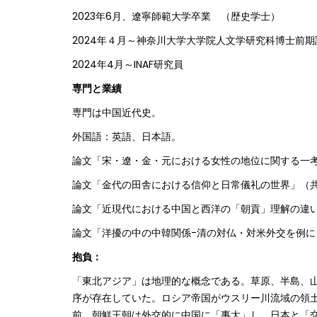
2023年6月、遼寧師範大学卒業 （歴史学士）
2024年４月～神奈川大学大学院人文学研究科博士前
2024年4月～INAF研究員
専門と業績
専門は中国近代史。
外国語：英語、日本語。
論文「宋・遼・金・元における女性の地位に関する一考
論文「金代の田舎における信仰と日常儀礼の世界」（
論文「近現代における中国と西洋の「朝貢」理解の違い
論文「洋擾の中の中韓関係-清の対仏・対米外交を例に
抱負：
「東北アジア」は地理的な概念である。草原、半島、
序が存在していた。ロシア帝国がウスリー川流域の領
前、朝鮮王朝は外交的に中国に「事大」し、日本と「