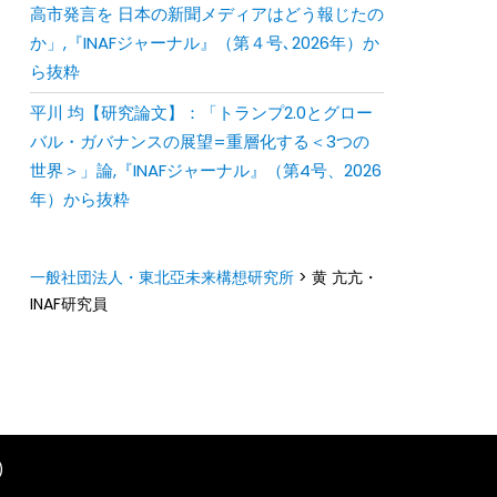
⾼市発⾔を ⽇本の新聞メディアはどう報じたの
か」,『INAFジャーナル』（第４号､2026年）か
ら抜粋
平川 均【研究論文】：「トランプ2.0とグロー
バル・ガバナンスの展望=重層化する＜3つの
世界＞」論,『INAFジャーナル』（第4号、2026
年）から抜粋
一般社団法人・東北亞未来構想研究所
>
黄 亢亢・
INAF研究員
)