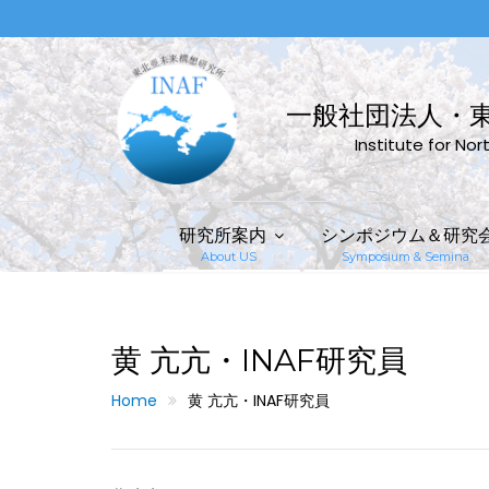
Skip
to
content
一般社団法人・
Institute for No
研究所案内
シンポジウム＆研究
About US
Symposium & Semina
黄 亢亢・INAF研究員
Home
黄 亢亢・INAF研究員