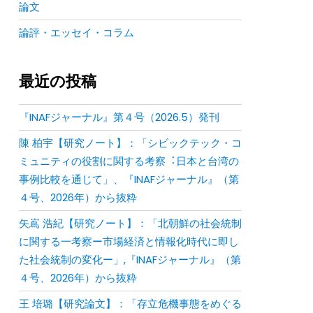
論文
論評・エッセイ・コラム
最近の投稿
『INAFジャーナル』第４号（2026.5）発刊
陳 柏宇【研究ノート】：「シビックテック・コ
ミュニティの役割に関する考察︓⽇本と台湾の
事例⽐較を通じて」、『INAFジャーナル』（第
４号、2026年）から抜粋
矢嶌 浩紀【研究ノート】：「北朝鮮の社会統制
に関する一考察ー市場経済と情報化時代に即し
た社会統制の変化ー」,『INAFジャーナル』（第
４号、2026年）から抜粋
王 培璐【研究論文】：「存⽴危機事態をめぐる