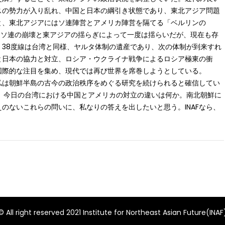
スの勢力が入り乱れ、中国と日本の綱引き状態であり、東北アジア問題
と、東北アジアにはソ連陣営とアメリカ陣営を隔てる「ベルリンの
は、ソ連の崩壊と東アジアの揺らぎによって一度は揺らいだが、現在も存
38度線は台湾と同様、ヤルタ体制の遺産であり、次の体制が到来すれ
と日本の協力と対立、ロシア・ウクライナ戦争によるロシア極東の衝
国際的な注目を集め、現代では再び世界を席巻しようとしている。
、私は朝鮮半島の古今の政治秩序をめぐる研究を続けられると確信してい
と、今日の台湾における中国とアメリカの対立の違いは何か。南北朝鮮に
のないこれらの問いに、私なりの答えを出したいと思う。INAFなら、
© All right reserved 2021 Institute for Northeast Asian Future(INAF