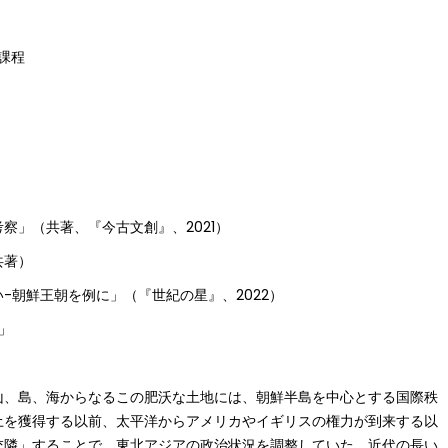
期課程
察」（共著、『今古文創』、2021）
共著）
-朝鮮王朝を例に」（『世紀の星』、2022）
」
山、島、海からなるこの肥沃な土地には、朝鮮半島を中心とする国際秩
土を獲得する以前、太平洋からアメリカやイギリスの権力が到来する以
交隣」することで、東北アジアの政治状況を調整していた。近代の長い