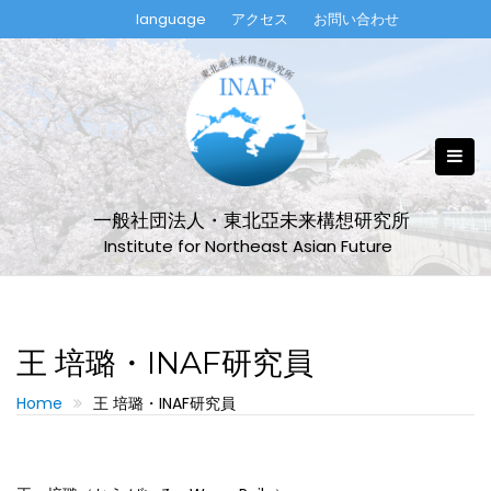
Skip
language
アクセス
お問い合わせ
to
content
一般社団法人・東北亞未来構想研究所
Institute for Northeast Asian Future
王 培璐・INAF研究員
Home
王 培璐・INAF研究員