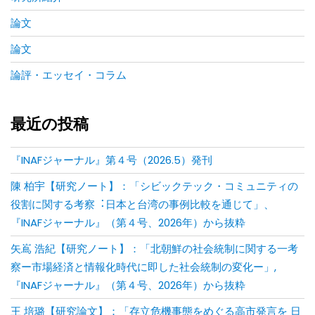
論文
論文
論評・エッセイ・コラム
最近の投稿
『INAFジャーナル』第４号（2026.5）発刊
陳 柏宇【研究ノート】：「シビックテック・コミュニティの
役割に関する考察︓⽇本と台湾の事例⽐較を通じて」、
『INAFジャーナル』（第４号、2026年）から抜粋
矢嶌 浩紀【研究ノート】：「北朝鮮の社会統制に関する一考
察ー市場経済と情報化時代に即した社会統制の変化ー」,
『INAFジャーナル』（第４号、2026年）から抜粋
王 培璐【研究論文】：「存⽴危機事態をめぐる⾼市発⾔を ⽇