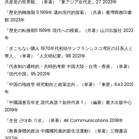
共産党の世界観」（単著）『東アジア近代史』27 2023年
『歷史的轉換期 11 1919年 邁向現代的摸索』（共著）臺灣商務印書
館 2023年
『歴史の転換期11 1919年 現代への模索』（共著）山川出版社 2022
年
「ぎこちない隣人 1970年代初頭サンフランシスコ湾区の日系人と
華人」（単著）『人文研紀要』98 2021年
「代表制の通時的・共時的考察 中国大陸・台湾・香港」（単著）
『現代中国』95 2021年
「中国の地政学 研究動向と政策志向」（単著）『東亜』643 2021
年
『中國議會百年史 誰代表誰？如何代表？』（編著）臺大出版中心
2019年
『쑨원 근대화 기로』（単著）AK Communications 2018年
《教養身體的政治 中國國民黨的新生活運動》（単著）三聯書店
2017年