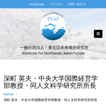
Skip
language
アクセス
お問い合わせ
to
content
一般社団法人・東北亞未来構想研究所
Institute for Northeast Asian Future
深町 英夫・中央大学国際経営学
部教授・同人文科学研究所所長
Home
深町 英夫・中央大学国際経営学部教授・同人文科学研究所所長