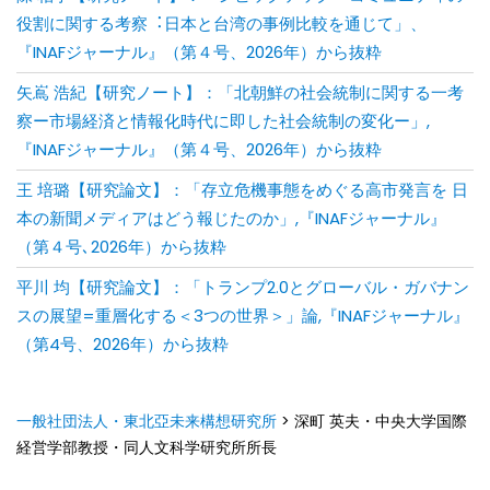
役割に関する考察︓⽇本と台湾の事例⽐較を通じて」、
『INAFジャーナル』（第４号、2026年）から抜粋
矢嶌 浩紀【研究ノート】：「北朝鮮の社会統制に関する一考
察ー市場経済と情報化時代に即した社会統制の変化ー」,
『INAFジャーナル』（第４号、2026年）から抜粋
王 培璐【研究論文】：「存⽴危機事態をめぐる⾼市発⾔を ⽇
本の新聞メディアはどう報じたのか」,『INAFジャーナル』
（第４号､2026年）から抜粋
平川 均【研究論文】：「トランプ2.0とグローバル・ガバナン
スの展望=重層化する＜3つの世界＞」論,『INAFジャーナル』
（第4号、2026年）から抜粋
一般社団法人・東北亞未来構想研究所
>
深町 英夫・中央大学国際
経営学部教授・同人文科学研究所所長