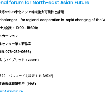
onal forum for North-east Asian Future
秩序の中の東北アジア地域協力可能性と課題
 challenges
for regional cooperation in rapid changing of the W
土
)
会議：
10:00
～
18:30
時
スカーション
修センター第１研修室
076-252-0666）
（ハイブリッド：zoom）
グ：
 1872 パスコードを設定する: 1A9XFj
亜
未
来
構想
研
究所（
INAF
）
ast Asian Future