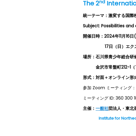
nd
The 2
Internati
統一テーマ：激変する国際
Subject: Possibilities and
開催
日時：
2024
年
11
月
1
6
日
(
17
日（日）エク
場所：石川県青少年総合研
金沢市常盤町212-1（TEL 
形式：対面＋オンライン形式
参加 Zoom ミーティン
ミーティング ID: 360 300
主催：
一般社
団
法人
・
東北
Institute for Northe